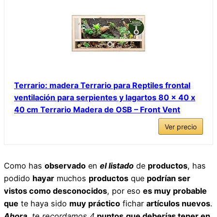
Terrario: madera Terrario para Reptiles frontal
ventilación para serpientes y lagartos 80 x 40 x
40 cm Terrario Madera de OSB – Front Vent
Ver precio
Como has
observado
en
el listado
de
productos
, has
podido
hayar
muchos
productos
que
podrían ser
vistos como desconocidos
, por eso
es muy probable
que
te haya sido
muy práctico
fichar
artículos nuevos
.
Ahora
,
te recordamos
4
puntos
que deberías tener en