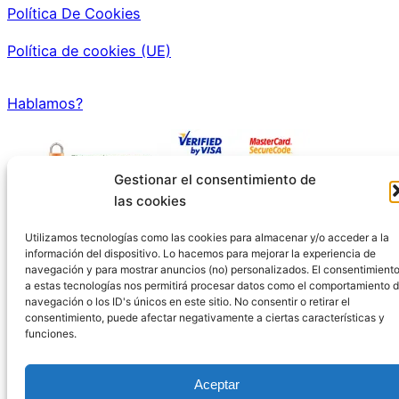
Política De Cookies
Política de cookies (UE)
Hablamos?
Gestionar el consentimiento de
las cookies
Si compra a través de enlaces en esta página,
podemos ganar una pequeña comisión.
Utilizamos tecnologías como las cookies para almacenar y/o acceder a la
información del dispositivo. Lo hacemos para mejorar la experiencia de
navegación y para mostrar anuncios (no) personalizados. El consentimient
Pago Seguro a través de Amazon
a estas tecnologías nos permitirá procesar datos como el comportamiento 
navegación o los ID's únicos en este sitio. No consentir o retirar el
consentimiento, puede afectar negativamente a ciertas características y
Incluimos productos que creemos que son útiles para
funciones.
nuestros lectores.
Aceptar