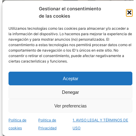
Gestionar el consentimiento
de las cookies
Utilizamos tecnologías como las cookies para almacenar y/o acceder a
la información del dispositivo. Lo hacemos para mejorar la experiencia de
navegación y para mostrar anuncios (no) personalizados. El
consentimiento a estas tecnologías nos permitirá procesar datos como el
comportamiento de navegación o los ID's únicos en este sitio. No
consentir o retirar el consentimiento, puede afectar negativamente a
ciertas características y funciones.
Aceptar
La mejor selección de terrarios jardín eterno para
comprar por Internet – Los más cautivadores
Denegar
Ver preferencias
Política de
Politica de
1. AVISO LEGAL Y TÉRMINOS DE
cookies
Privacidad
USO