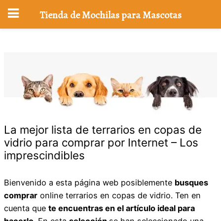
Tienda de Mochilas para Mascotas
Saltar
al
contenido
La mejor lista de terrarios en copas de
vidrio para comprar por Internet – Los
imprescindibles
Bienvenido a esta página web posiblemente
busques
comprar
online terrarios en copas de vidrio. Ten en
cuenta que
te encuentras en el artículo ideal para
hacerlo
. En esta
selección
se han seleccionado una