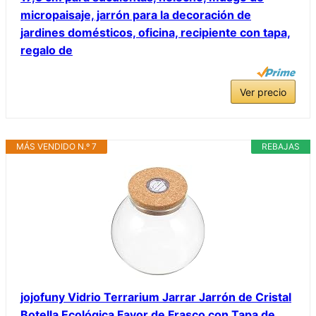
micropaisaje, jarrón para la decoración de
jardines domésticos, oficina, recipiente con tapa,
regalo de
Ver precio
MÁS VENDIDO N.º 7
REBAJAS
jojofuny Vidrio Terrarium Jarrar Jarrón de Cristal
Botella Ecológica Favor de Frasco con Tapa de