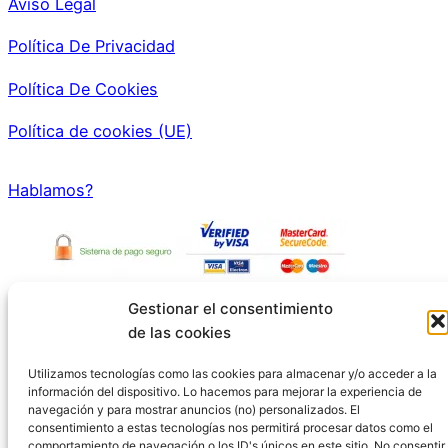
Aviso Legal
Política De Privacidad
Política De Cookies
Política de cookies (UE)
Hablamos?
Si compra a través de enlaces en esta página,
Gestionar el consentimiento
de las cookies
podemos ganar una pequeña comisión.
Utilizamos tecnologías como las cookies para almacenar y/o acceder a la
Pago Seguro a través de Amazon
información del dispositivo. Lo hacemos para mejorar la experiencia de
navegación y para mostrar anuncios (no) personalizados. El
consentimiento a estas tecnologías nos permitirá procesar datos como el
Incluimos productos que creemos que son útiles para
comportamiento de navegación o los ID's únicos en este sitio. No consentir