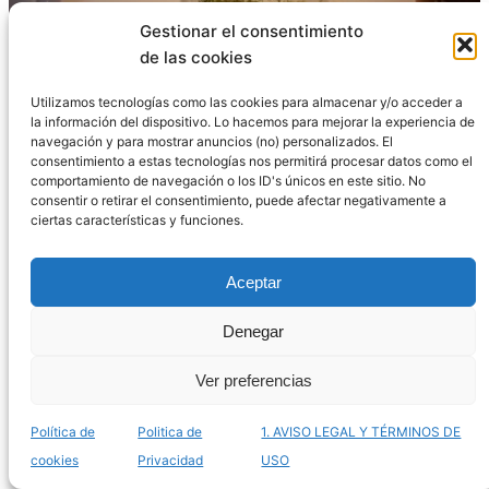
Gestionar el consentimiento
de las cookies
La mejor selección de terrarios jardín eterno para
Utilizamos tecnologías como las cookies para almacenar y/o acceder a
comprar por Internet – Los más cautivadores
la información del dispositivo. Lo hacemos para mejorar la experiencia de
navegación y para mostrar anuncios (no) personalizados. El
consentimiento a estas tecnologías nos permitirá procesar datos como el
comportamiento de navegación o los ID's únicos en este sitio. No
consentir o retirar el consentimiento, puede afectar negativamente a
ciertas características y funciones.
Aceptar
Denegar
Ver preferencias
Política de
Politica de
1. AVISO LEGAL Y TÉRMINOS DE
Catálogo de terrarios de hormigas para comprar
cookies
Privacidad
USO
online – Los más curiosos