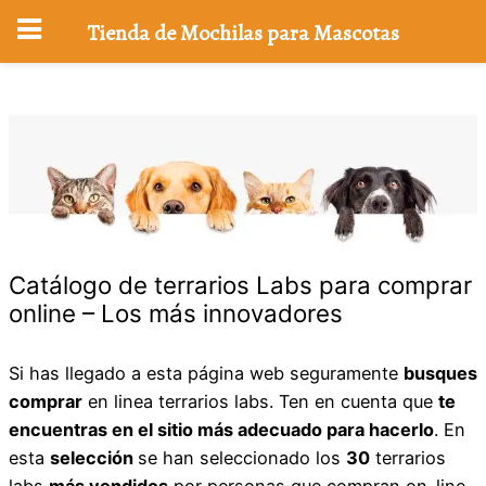
Tienda de Mochilas para Mascotas
Saltar
al
contenido
Catálogo de terrarios Labs para comprar
online – Los más innovadores
Si has llegado a esta página web seguramente
busques
comprar
en linea terrarios labs. Ten en cuenta que
te
encuentras en el sitio más adecuado para hacerlo
. En
esta
selección
se han seleccionado los
30
terrarios
labs
más vendidos
por personas que compran on-line.