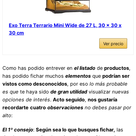
Exo Terra Terrario Mini Wide de 27 L, 30 x 30 x
30 cm
Ver precio
Como has podido entrever en
el listado
de
productos
,
has podido fichar muchos
elementos
que
podrían ser
vistos como desconocidos
, por eso
lo más probable
es que
te haya sido
de gran utilidad
visualizar
nuevas
opciones de interés
.
Acto seguido
,
nos gustaría
recordarte
cuatro
observaciones
no debes pasar por
alto
:
El 1º consejo
:
Según sea lo que busques fichar,
las