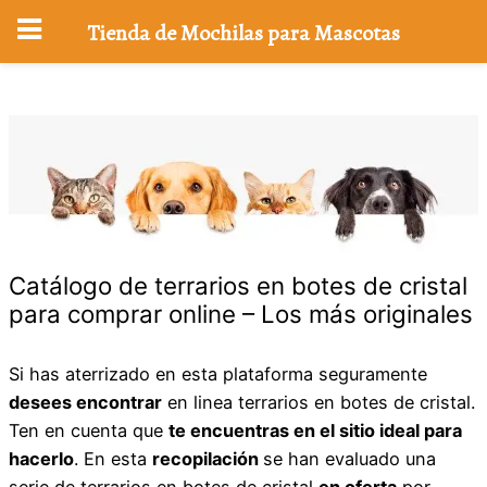
Tienda de Mochilas para Mascotas
Saltar
al
contenido
Catálogo de terrarios en botes de cristal
para comprar online – Los más originales
Si has aterrizado en esta plataforma seguramente
desees encontrar
en linea terrarios en botes de cristal.
Ten en cuenta que
te encuentras en el sitio ideal para
hacerlo
. En esta
recopilación
se han evaluado una
serie de terrarios en botes de cristal
en oferta
por