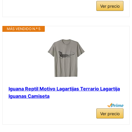
Ver precio
MÁS VENDIDO N.º 5
Iguana Reptil Motivo Lagartijas Terrario Lagartija
Iguanas Camiseta
Ver precio