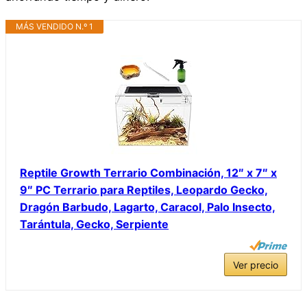
MÁS VENDIDO N.º 1
Reptile Growth Terrario Combinación, 12″ x 7″ x
9″ PC Terrario para Reptiles, Leopardo Gecko,
Dragón Barbudo, Lagarto, Caracol, Palo Insecto,
Tarántula, Gecko, Serpiente
Ver precio