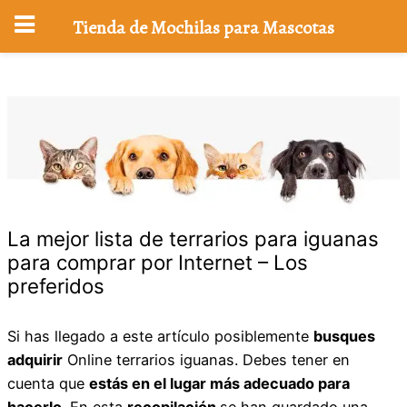
Tienda de Mochilas para Mascotas
Saltar
al
contenido
La mejor lista de terrarios para iguanas
para comprar por Internet – Los
preferidos
Si has llegado a este artículo posiblemente
busques
adquirir
Online terrarios iguanas. Debes tener en
cuenta que
estás en el lugar más adecuado para
hacerlo
. En esta
recopilación
se han guardado una