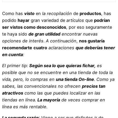
Como has
visto
en
la recopilación
de
productos
, has
podido
hayar
gran variedad de
artículos
que
podrían
ser vistos como desconocidos
, por eso seguramente
te haya sido
de gran utilidad
encontrar
nuevas
opciones de interés
.
A continuación
,
nos gustaría
recomendarte
cuatro
aclaraciones
que deberías tener
en cuenta
:
El primer tip
:
Según sea lo que quieras fichar,
es
posible que no se encuentre en una tienda de toda la
vida
, pero, lo compras en
una tienda On-line
. Como ya
sabes, las convencionales no ofrecen
precios tan
atractivos
como las que puedes localizar en las
tiendas en línea.
La mayoría
de veces comprar en
línea
es más rentable
.
La segunda razón
:
Viene a
ser que disfrutes ir de