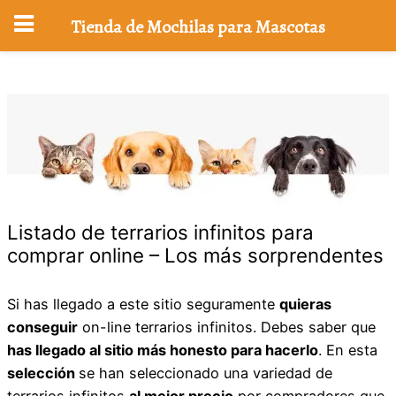
Tienda de Mochilas para Mascotas
Saltar
al
contenido
Listado de terrarios infinitos para
comprar online – Los más sorprendentes
Si has llegado a este sitio seguramente
quieras
conseguir
on-line terrarios infinitos. Debes saber que
has llegado al sitio más honesto para hacerlo
. En esta
selección
se han seleccionado una variedad de
terrarios infinitos
al mejor precio
por compradores que