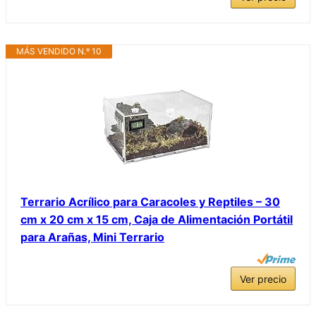
MÁS VENDIDO N.º 10
Terrario Acrílico para Caracoles y Reptiles – 30
cm x 20 cm x 15 cm, Caja de Alimentación Portátil
para Arañas, Mini Terrario
Ver precio