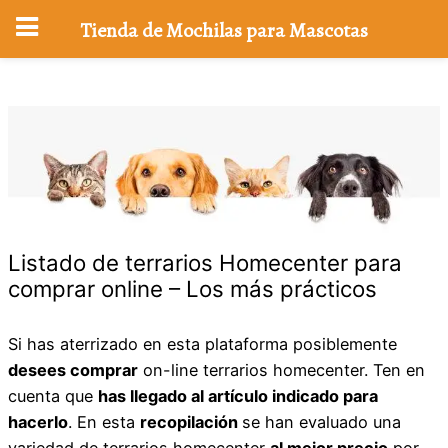
Tienda de Mochilas para Mascotas
Saltar
al
contenido
Listado de terrarios Homecenter para
comprar online – Los más prácticos
Si has aterrizado en esta plataforma posiblemente
desees comprar
on-line terrarios homecenter. Ten en
cuenta que
has llegado al artículo indicado para
hacerlo
. En esta
recopilación
se han evaluado una
variedad de terrarios homecenter
al mejor precio
por