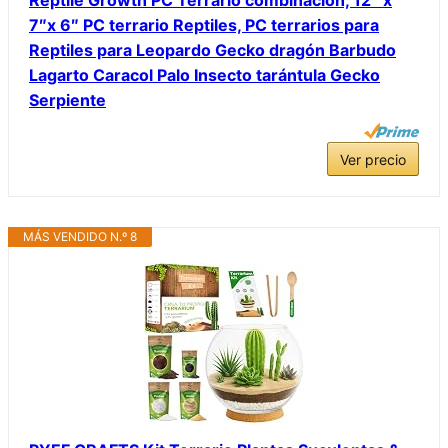
7″x 6″ PC terrario Reptiles, PC terrarios para
Reptiles para Leopardo Gecko dragón Barbudo
Lagarto Caracol Palo Insecto tarántula Gecko
Serpiente
Ver precio
MÁS VENDIDO N.º 8