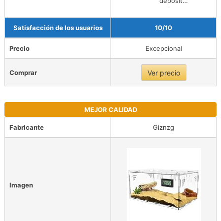
deposit…
Satisfacción de los usuarios
10/10
Precio
Excepcional
Comprar
Ver precio
MEJOR CALIDAD
Fabricante
Giznzg
Imagen