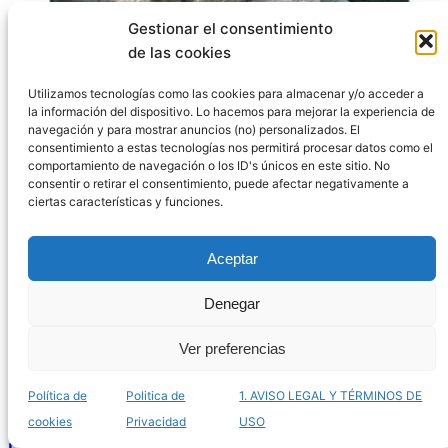
Gestionar el consentimiento
de las cookies
El mejor listado de terrarios ICA para comprar por
Utilizamos tecnologías como las cookies para almacenar y/o acceder a
la información del dispositivo. Lo hacemos para mejorar la experiencia de
Internet – Los más innovadores
navegación y para mostrar anuncios (no) personalizados. El
consentimiento a estas tecnologías nos permitirá procesar datos como el
comportamiento de navegación o los ID's únicos en este sitio. No
consentir o retirar el consentimiento, puede afectar negativamente a
ciertas características y funciones.
Aceptar
Denegar
Ver preferencias
Política de
Politica de
1. AVISO LEGAL Y TÉRMINOS DE
cookies
Privacidad
USO
Listado de terrarios mayas para comprar online –