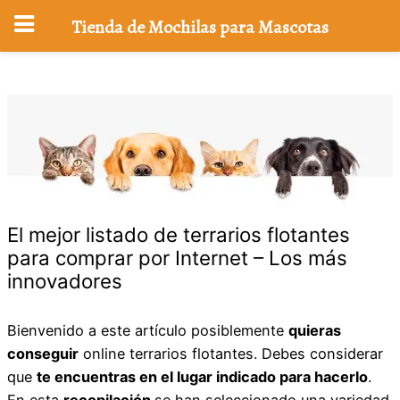
Tienda de Mochilas para Mascotas
Saltar
al
contenido
El mejor listado de terrarios flotantes
para comprar por Internet – Los más
innovadores
Bienvenido a este artículo posiblemente
quieras
conseguir
online terrarios flotantes. Debes considerar
que
te encuentras en el lugar indicado para hacerlo
.
En esta
recopilación
se han seleccionado una variedad