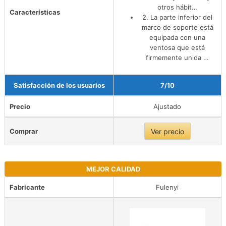
otros hábit…
Características
2. La parte inferior del
marco de soporte está
equipada con una
ventosa que está
firmemente unida …
Satisfacción de los usuarios
7/10
Precio
Ajustado
Comprar
Ver precio
MEJOR CALIDAD
Fabricante
Fulenyi