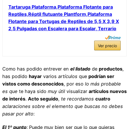
Tartaruga Plataforma,Plataforma Flotante para
Reptiles,Réptil flutuante Plantform,Plataforma
Flotante para Tortugas de Reptiles de 5,5 X 3,9 X
2,5 Pulgadas con Escalera para Escalar, Terrario
Ver precio
Como has podido entrever en
el listado
de
productos
,
has podido
hayar
varios
artículos
que
podrían ser
vistos como desconocidos
, por eso
lo más probable
es que
te haya sido
muy útil
visualizar
artículos nuevos
de interés
.
Acto seguido
,
te recordamos
cuatro
aclaraciones sobre el elemento que buscas
no debes
pasar por alto
:
El 1º punto
: Puede muy bien ser que lo que quieras