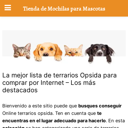
Tienda de Mochilas para Mascotas
Saltar
al
contenido
La mejor lista de terrarios Opsida para
comprar por Internet – Los más
destacados
Bienvenido a este sitio puede que
busques conseguir
Online terrarios opsida. Ten en cuenta que
te
encuentras en el lugar adecuado para hacerlo
. En esta
colección
se han categorizado una serie de terrarios