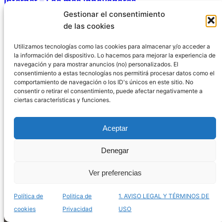
Internet – Los más innovadores
Gestionar el consentimiento
de las cookies
Utilizamos tecnologías como las cookies para almacenar y/o acceder a
la información del dispositivo. Lo hacemos para mejorar la experiencia de
navegación y para mostrar anuncios (no) personalizados. El
consentimiento a estas tecnologías nos permitirá procesar datos como el
comportamiento de navegación o los ID's únicos en este sitio. No
consentir o retirar el consentimiento, puede afectar negativamente a
ciertas características y funciones.
Aceptar
Denegar
Listado de terrarios mayas para comprar online –
Los más enigmáticos
Ver preferencias
Política de
Politica de
1. AVISO LEGAL Y TÉRMINOS DE
cookies
Privacidad
USO