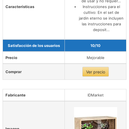
de usar y no requier…
Características
Instrucciones para el
cultivo: En el set de
jardin eterno se incluyen
las instrucciones para
deposit…
Satisfacción de los usuarios
10/10
Precio
Mejorable
Comprar
Ver precio
Fabricante
IDMarket
Imagen