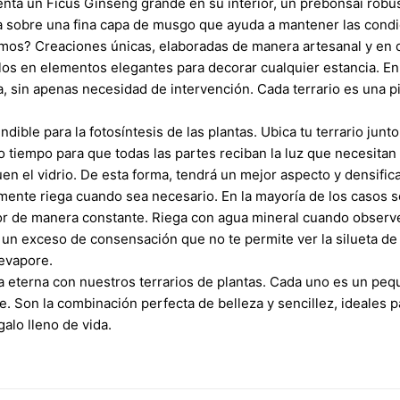
ta un Ficus Ginseng grande en su interior, un prebonsai robus
lla sobre una fina capa de musgo que ayuda a mantener las con
os? Creaciones únicas, elaboradas de manera artesanal y en di
los en elementos elegantes para decorar cualquier estancia. En
 sin apenas necesidad de intervención. Cada terrario es una pi
dible para la fotosíntesis de las plantas. Ubica tu terrario junto
rto tiempo para que todas las partes reciban la luz que necesit
n el vidrio. De esta forma, tendrá un mejor aspecto y densificar
nte riega cuando sea necesario. En la mayoría de los casos sol
or de manera constante. Riega con agua mineral cuando observes 
y un exceso de consensación que no te permite ver la silueta de 
evapore.
da eterna con nuestros terrarios de plantas. Cada uno es un pe
te. Son la combinación perfecta de belleza y sencillez, ideales 
alo lleno de vida.