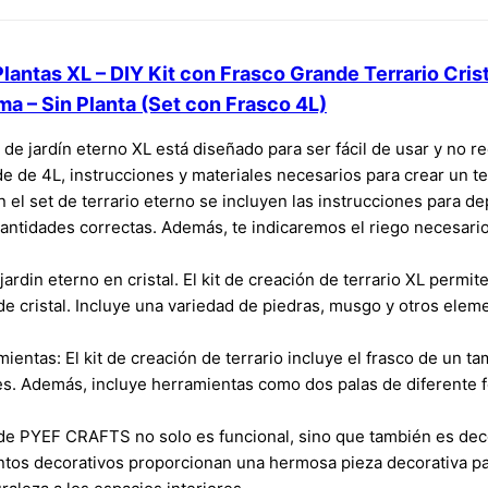
antas XL – DIY Kit con Frasco Grande Terrario Crist
a – Sin Planta (Set con Frasco 4L)
ón de jardín eterno XL está diseñado para ser fácil de usar y no 
de de 4L, instrucciones y materiales necesarios para crear un ter
En el set de terrario eterno se incluyen las instrucciones para d
cantidades correctas. Además, te indicaremos el riego necesario
ardin eterno en cristal. El kit de creación de terrario XL permit
e cristal. Incluye una variedad de piedras, musgo y otros elem
mientas: El kit de creación de terrario incluye el frasco de un 
es. Además, incluye herramientas como dos palas de diferente f
L de PYEF CRAFTS no solo es funcional, sino que también es dec
entos decorativos proporcionan una hermosa pieza decorativa par