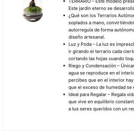
TERRARIO – Este modelo presen
Este jardín eterno se desarro
¿Qué son los Terrarios Autónom
soplados a mano, convirtiéndo
autorregula de forma autónoma,
diseño artesanal.
Luz y Poda – La luz es imprescin
ir girando el terrario cada cie
cortando las hojas cuando toque
Riego y Condensación – Únicame
agua se reproduce en el interi
percibes que en el interior ha
que el exceso de humedad se 
Ideal para Regalar – Regala vi
que vive en equilibrio constan
a tus seres queridos con un reg