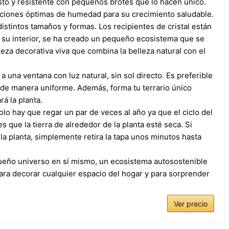
to y resistente con pequeños brotes que lo hacen único.
diciones óptimas de humedad para su crecimiento saludable.
stintos tamaños y formas. Los recipientes de cristal están
 su interior, se ha creado un pequeño ecosistema que se
eza decorativa viva que combina la belleza natural con el
 a una ventana con luz natural, sin sol directo. Es preferible
an de manera uniforme. Además, forma tu terrario único
á la planta.
o hay que regar un par de veces al año ya que el ciclo del
que la tierra de alrededor de la planta esté seca. Si
la planta, simplemente retira la tapa unos minutos hasta
queño universo en sí mismo, un ecosistema autosostenible
para decorar cualquier espacio del hogar y para sorprender
Ver precio