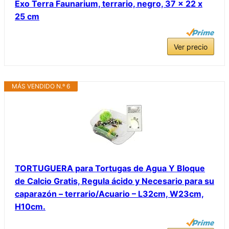
Exo Terra Faunarium, terrario, negro, 37 x 22 x
25 cm
Ver precio
MÁS VENDIDO N.º 6
TORTUGUERA para Tortugas de Agua Y Bloque
de Calcio Gratis, Regula ácido y Necesario para su
caparazón – terrario/Acuario – L32cm, W23cm,
H10cm.