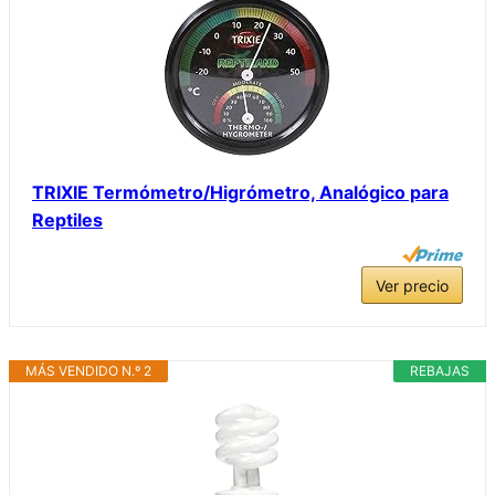
TRIXIE Termómetro/Higrómetro, Analógico para
Reptiles
Ver precio
MÁS VENDIDO N.º 2
REBAJAS