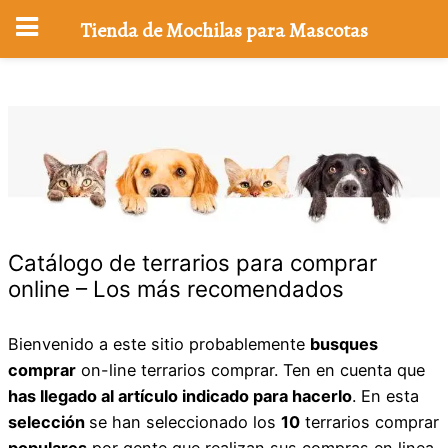
Tienda de Mochilas para Mascotas
Saltar
al
contenido
Catálogo de terrarios para comprar
online – Los más recomendados
Bienvenido a este sitio probablemente
busques
comprar
on-line terrarios comprar. Ten en cuenta que
has llegado al artículo indicado para hacerlo
. En esta
selección
se han seleccionado los
10
terrarios comprar
populares
por gente que realizan sus compras en linea.