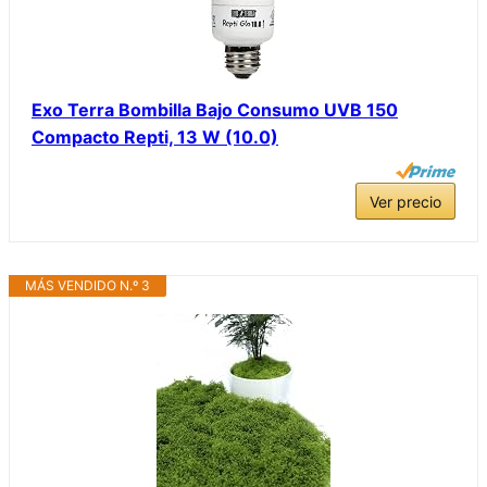
Exo Terra Bombilla Bajo Consumo UVB 150
Compacto Repti, 13 W (10.0)
Ver precio
MÁS VENDIDO N.º 3