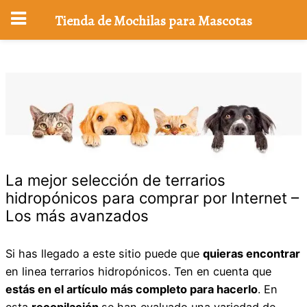
Tienda de Mochilas para Mascotas
Saltar
al
contenido
La mejor selección de terrarios
hidropónicos para comprar por Internet –
Los más avanzados
Si has llegado a este sitio puede que
quieras encontrar
en linea terrarios hidropónicos. Ten en cuenta que
estás en el artículo más completo para hacerlo
. En
esta
recopilación
se han evaluado una variedad de