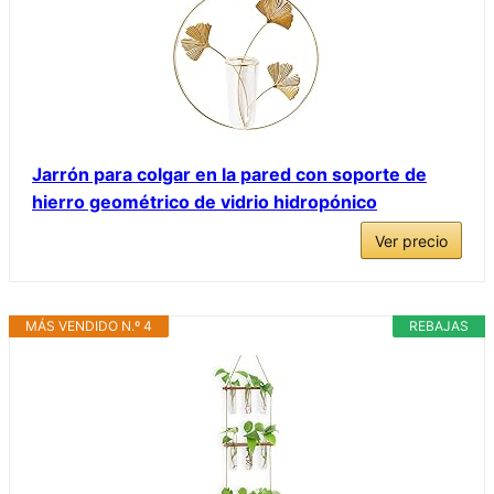
Jarrón para colgar en la pared con soporte de
hierro geométrico de vidrio hidropónico
Ver precio
MÁS VENDIDO N.º 4
REBAJAS