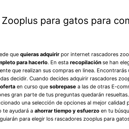
s Zooplus para gatos para co
uede que
quieras adquirir
por internet rascadores zoo
mpleto para hacerlo
. En esta
recopilación
se han ele
ente que realizan sus compras en linea. Encontrarás 
edas decidir. Cuando decides adquirir rascadores zoo
oferta
en curso que
sobrepase
a las de otras E-com
nes gran parte de tus preguntas quedarán resueltas. 
cionado una selección de opciones al mejor calidad p
o te ayudará a
ahorrar tiempo y esfuerzo
en tu búsqu
guiarán para elegir los rascadores zooplus para gato