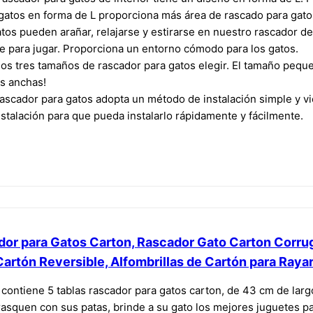
gatos en forma de L proporciona más área de rascado para gato
 pueden arañar, relajarse y estirarse en nuestro rascador de 
e para jugar. Proporciona un entorno cómodo para los gatos.
res tamaños de rascador para gatos elegir. El tamaño pequeño 
us anchas!
scador para gatos adopta un método de instalación simple y vi
talación para que pueda instalarlo rápidamente y fácilmente.
or para Gatos Carton, Rascador Gato Carton Corrug
artón Reversible, Alfombrillas de Cartón para Raya
ntiene 5 tablas rascador para gatos carton, de 43 cm de largo
asquen con sus patas, brinde a su gato los mejores juguetes pa