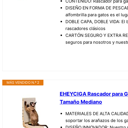
CONTENIDO: Rascador para gato
DISEÑO EN FORMA DE PESCADO: R
alfombrilla para gatos es el lu
DOBLE CAPA, DOBLE VIDA: El blo
rascadores clásicos
CARTÓN SEGURO Y EXTRA RESISTE
seguros para nosotros y nuest
MÁS VENDIDO N.º 2
EHEYCIGA Rascador para Gat
Tamaño Mediano
MATERIALES DE ALTA CALIDAD: L
soportar los arañazos de los g
DISEÑO INNOVADOR: Nuestro rasc