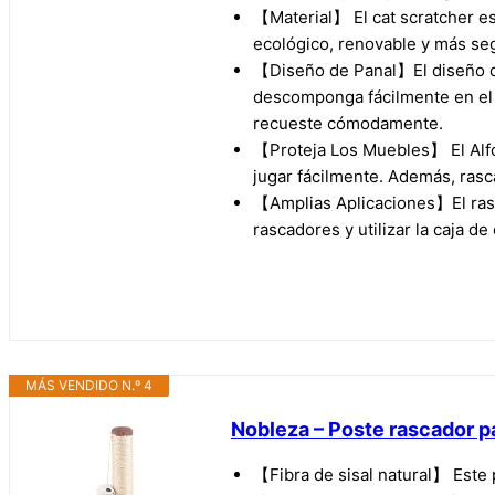
【Material】 El cat scratcher est
ecológico, renovable y más seg
【Diseño de Panal】El diseño de
descomponga fácilmente en el a
recueste cómodamente.
【Proteja Los Muebles】 El Alfom
jugar fácilmente. Además, rasc
【Amplias Aplicaciones】El rasc
rascadores y utilizar la caja 
MÁS VENDIDO N.º 4
Nobleza – Poste rascador p
【Fibra de sisal natural】 Este 