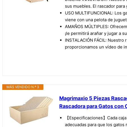
sus muebles. El rascador para 
USO MULTIFUNCIONAL: Los gatos
viene con una pelota de juguet
AMAÑOS MÚLTIPLES: Ofrecemos t
¡le permitirá arañar y jugar a s
INSTALACIÓN FÁCIL: Nuestro ra
proporcionamos un vídeo de ins
MÁS VENDIDO N.º 3
Magrimaxio 5 Piezas Rascad
Rascadora para Gatos con C
【Especificaciones】Cada caja co
adecuadas para que los gatos r