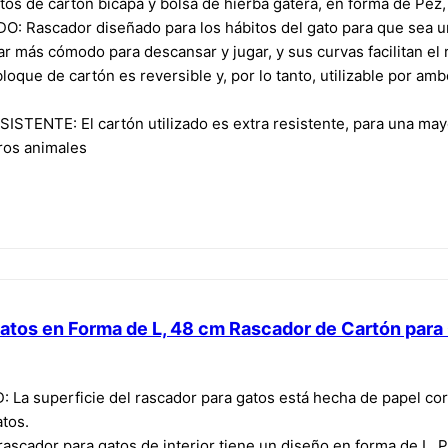
s de cartón bicapa y bolsa de hierba gatera, en forma de Pez
ascador diseñado para los hábitos del gato para que sea un 
gar más cómodo para descansar y jugar, y sus curvas facilitan el
que de cartón es reversible y, por lo tanto, utilizable por am
NTE: El cartón utilizado es extra resistente, para una mayo
ros animales
os en Forma de L, 48 cm Rascador de Cartón para G
a superficie del rascador para gatos está hecha de papel corr
atos.
ador para gatos de interior tiene un diseño en forma de L. Por