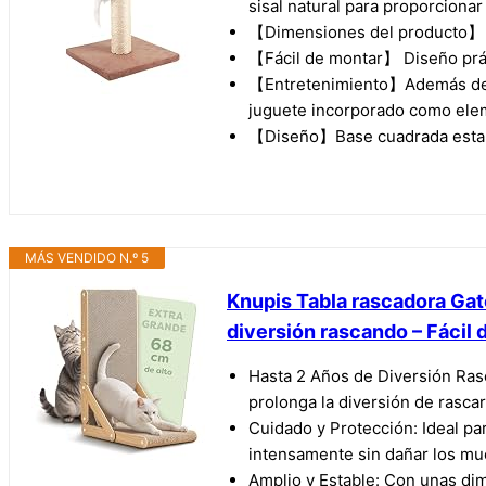
sisal natural para proporciona
【Dimensiones del producto】 (25
【Fácil de montar】 Diseño práct
【Entretenimiento】Además de pr
juguete incorporado como ele
【Diseño】Base cuadrada estable
MÁS VENDIDO N.º 5
Knupis Tabla rascadora Gat
diversión rascando – Fácil 
Hasta 2 Años de Diversión Rasca
prolonga la diversión de rascar
Cuidado y Protección: Ideal pa
intensamente sin dañar los mu
Amplio y Estable: Con unas dim