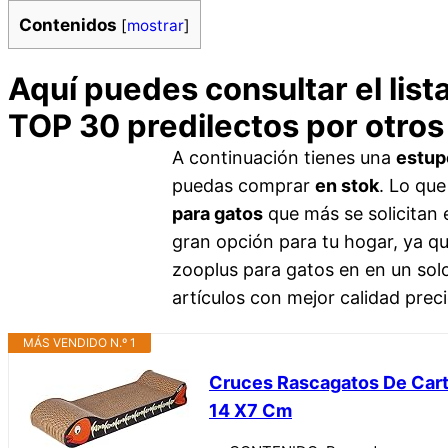
Contenidos
[
mostrar
]
Aquí puedes consultar el lis
TOP 30 predilectos por otros
A continuación tienes una
estup
puedas comprar
en stok
. Lo que
para gatos
que más se solicitan e
gran opción para tu hogar, ya qu
zooplus para gatos en en un solo
artículos con mejor calidad prec
MÁS VENDIDO N.º 1
Cruces Rascagatos De Cartón
14 X7 Cm