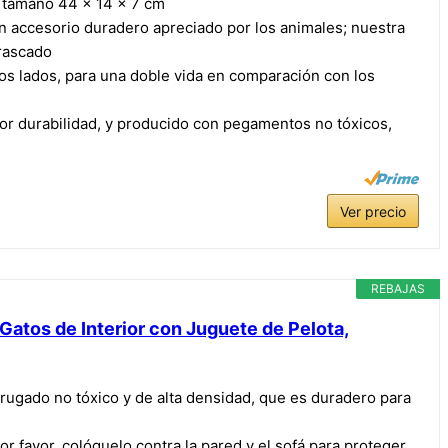
, tamaño 44 x 14 x 7 cm
accesorio duradero apreciado por los animales; nuestra
 rascado
bos lados, para una doble vida en comparación con los
r durabilidad, y producido con pegamentos no tóxicos,
Ver precio
REBAJAS
atos de Interior con Juguete de Pelota,
ugado no tóxico y de alta densidad, que es duradero para
 favor, colóquelo contra la pared y el sofá para proteger