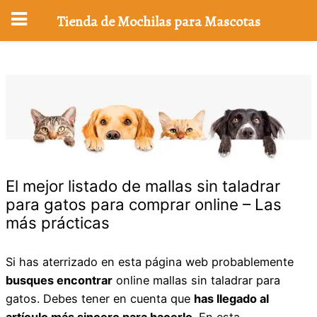
Tienda de Mochilas para Mascotas
Saltar
al
contenido
El mejor listado de mallas sin taladrar
para gatos para comprar online – Las
más prácticas
Si has aterrizado en esta página web probablemente
busques encontrar
online mallas sin taladrar para
gatos. Debes tener en cuenta que
has llegado al
artículo más sincero para hacerlo
. En esta