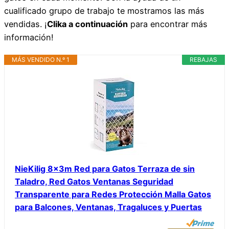
cualificado grupo de trabajo te mostramos las más
vendidas. ¡
Clika a continuación
para encontrar más
información!
MÁS VENDIDO N.º 1
REBAJAS
NieKilig 8x3m Red para Gatos Terraza de sin
Taladro, Red Gatos Ventanas Seguridad
Transparente para Redes Protección Malla Gatos
para Balcones, Ventanas, Tragaluces y Puertas