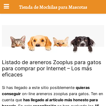
Tienda de Mochilas para Mascotas
Saltar
al
contenido
Listado de areneros Zooplus para gatos
para comprar por Internet – Los más
eficaces
Si has llegado a este sitio posiblemente
quieras
conseguir
on-line areneros zooplus para gatos. Ten en
cuenta que
has llegado al artículo más honesto para
hacerlo
. En esta
recopilación
se han evaluado los
15