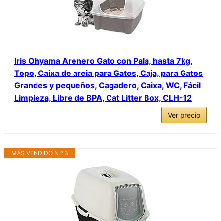
Iris Ohyama Arenero Gato con Pala, hasta 7kg,
Topo, Caixa de areia para Gatos, Caja, para Gatos
Grandes y pequeños, Cagadero, Caixa, WC, Fácil
Limpieza, Libre de BPA, Cat Litter Box, CLH-12
Ver precio
MÁS VENDIDO N.º 3