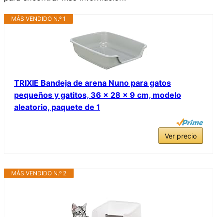
MÁS VENDIDO N.º 1
TRIXIE Bandeja de arena Nuno para gatos
pequeños y gatitos, 36 x 28 x 9 cm, modelo
aleatorio, paquete de 1
Ver precio
MÁS VENDIDO N.º 2