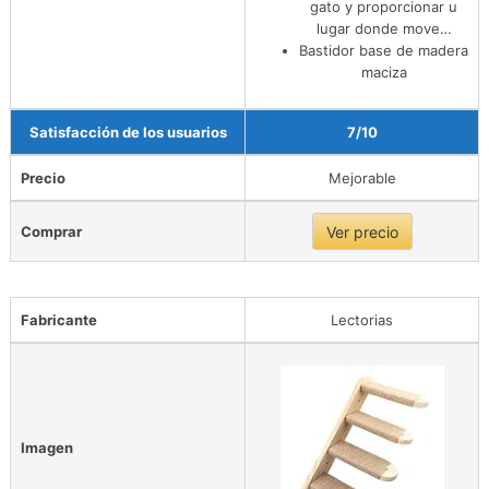
gato y proporcionar u
lugar donde move…
Bastidor base de madera
maciza
Satisfacción de los usuarios
7/10
Precio
Mejorable
Comprar
Ver precio
Fabricante
Lectorias
Imagen