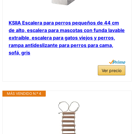
KSIIA Escalera para perros pequeños de 44 cm
de alto, escalera para mascotas con funda lavable
extraíble, escalera para gatos viejos y perros,
rampa antideslizante para perros para cama,
sofá, gris
Ver precio
MÁS VENDIDO N.º 4