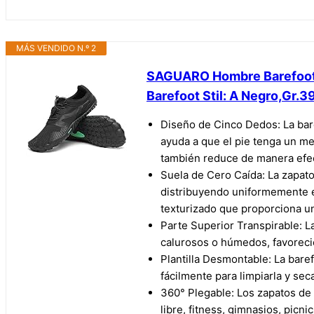
MÁS VENDIDO N.º 2
SAGUARO Hombre Barefoot Zap
Barefoot Stil: A Negro,Gr.3
Diseño de Cinco Dedos: La bar
ayuda a que el pie tenga un mej
también reduce de manera efect
Suela de Cero Caída: La zapatos
distribuyendo uniformemente el
texturizado que proporciona u
Parte Superior Transpirable: La
calurosos o húmedos, favoreci
Plantilla Desmontable: La bare
fácilmente para limpiarla y se
360° Plegable: Los zapatos de 
libre, fitness, gimnasios, picn