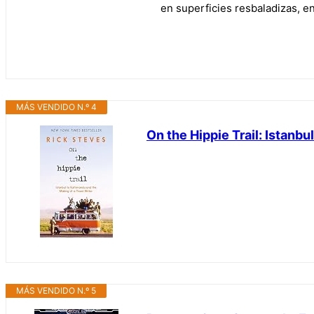
en superficies resbaladizas, e
MÁS VENDIDO N.º 4
On the Hippie Trail: Istanb
MÁS VENDIDO N.º 5