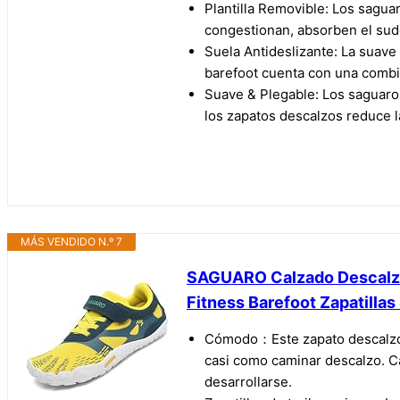
Plantilla Removible: Los saguar
congestionan, absorben el sudo
Suela Antideslizante: La suave
barefoot cuenta con una combina
Suave & Plegable: Los saguaro 
los zapatos descalzos reduce l
MÁS VENDIDO N.º 7
SAGUARO Calzado Descalzos 
Fitness Barefoot Zapatillas
Cómodo：Este zapato descalzo c
casi como caminar descalzo. Cad
desarrollarse.