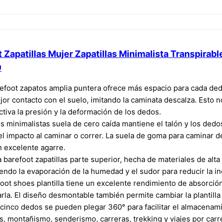
atillas Mujer Zapatillas Minimalista Transpirable Za
9
efoot zapatos amplia puntera ofrece más espacio para cada ded
or contacto con el suelo, imitando la caminata descalza. Esto no 
iva la presión y la deformación de los dedos.
 minimalistas suela de cero caída mantiene el talón y los dedos 
 impacto al caminar o correr. La suela de goma para caminar de
n excelente agarre.
 barefoot zapatillas parte superior, hecha de materiales de alta 
endo la evaporación de la humedad y el sudor para reducir la i
foot shoes plantilla tiene un excelente rendimiento de absorció
carla. El diseño desmontable también permite cambiar la plantil
cinco dedos se pueden plegar 360° para facilitar el almacenamie
ics, montañismo, senderismo, carreras, trekking y viajes por carr