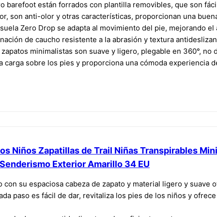
o barefoot están forrados con plantilla removibles, que son fáci
r, son anti-olor y otras características, proporcionan una bu
 suela Zero Drop se adapta al movimiento del pie, mejorando el a
ción de caucho resistente a la abrasión y textura antideslizant
zapatos minimalistas son suave y ligero, plegable en 360°, no de
a carga sobre los pies y proporciona una cómoda experiencia d
Niños Zapatillas de Trail Niñas Transpirables Min
 Senderismo Exterior Amarillo 34 EU
on su espaciosa cabeza de zapato y material ligero y suave of
a paso es fácil de dar, revitaliza los pies de los niños y ofrece