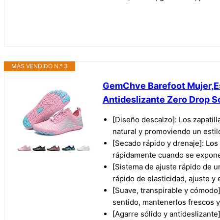
MÁS VENDIDO N.º 3
GemChve Barefoot Mujer,Esc
Antideslizante Zero Drop S
[Diseño descalzo]: Los zapatill
natural y promoviendo un estil
[Secado rápido y drenaje]: Los
rápidamente cuando se expone
[Sistema de ajuste rápido de u
rápido de elasticidad, ajuste y 
[Suave, transpirable y cómodo]:
sentido, mantenerlos frescos 
[Agarre sólido y antideslizante