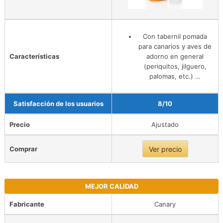
Con tabernil pomada
para canarios y aves de
Características
adorno en general
(periquitos, jilguero,
palomas, etc.) …
Satisfacción de los usuarios
8/10
Precio
Ajustado
Comprar
Ver precio
MEJOR CALIDAD
Fabricante
Canary