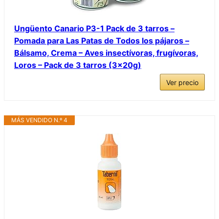
Ungüento Canario P3-1 Pack de 3 tarros –
Pomada para Las Patas de Todos los pájaros –
Bálsamo, Crema – Aves insectívoras, frugívoras,
Loros – Pack de 3 tarros (3x20g)
Ver precio
MÁS VENDIDO N.º 4