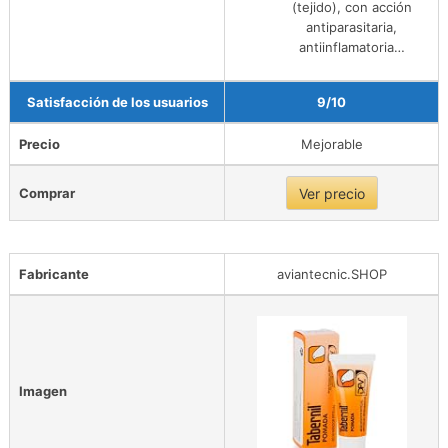
(tejido), con acción
antiparasitaria,
antiinflamatoria…
Satisfacción de los usuarios
9/10
Precio
Mejorable
Comprar
Ver precio
Fabricante
aviantecnic.SHOP
Imagen