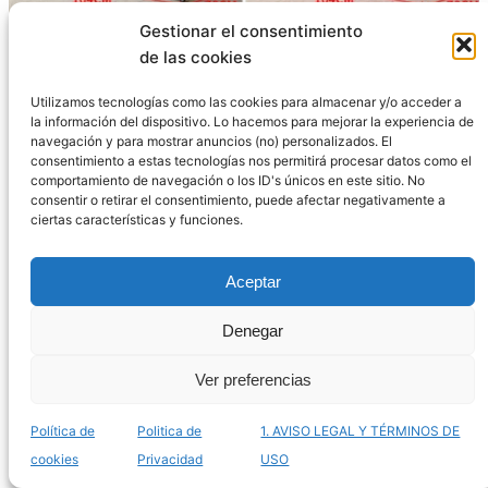
Gestionar el consentimiento
Listado de kennels para aves para comprar online
de las cookies
– Los más confortables
Utilizamos tecnologías como las cookies para almacenar y/o acceder a
la información del dispositivo. Lo hacemos para mejorar la experiencia de
navegación y para mostrar anuncios (no) personalizados. El
consentimiento a estas tecnologías nos permitirá procesar datos como el
comportamiento de navegación o los ID's únicos en este sitio. No
consentir o retirar el consentimiento, puede afectar negativamente a
ciertas características y funciones.
Aceptar
Denegar
Ver preferencias
El mejor listado de soportes para loros para
comprar online – Los más estables
Política de
Politica de
1. AVISO LEGAL Y TÉRMINOS DE
cookies
Privacidad
USO