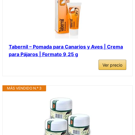
Tabernil – Pomada para Canarios y Aves | Crema
para Pájaros | Formato 9,25 g
Ver precio
MÁS VENDIDO N.º 3