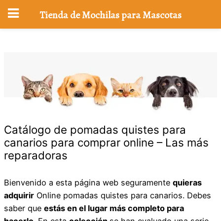
Tienda de Mochilas para Mascotas
Saltar
al
contenido
Catálogo de pomadas quistes para
canarios para comprar online – Las más
reparadoras
Bienvenido a esta página web seguramente
quieras
adquirir
Online pomadas quistes para canarios. Debes
saber que
estás en el lugar más completo para
hacerlo
. En esta
colección
se han evaluado una serie