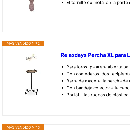
El tornillo de metal en la parte
MÁS VENDIDO N.º 2
Relaxdays Percha XL para L
Para loros: pajarera abierta pa
Con comederos: dos recipiente
Barra de madera: la percha de 
Con bandeja colectora: la ban
Portátil: las ruedas de plástic
MÁS VENDIDO N.º 3