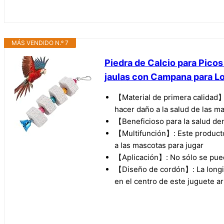
MÁS VENDIDO N.º 7
Piedra de Calcio para Picos
jaulas con Campana para L
【Material de primera calidad】:
hacer daño a la salud de las m
【Beneficioso para la salud de
【Multifunción】: Este producto n
a las mascotas para jugar
【Aplicación】: No sólo se puede
【Diseño de cordón】: La longitu
en el centro de este juguete a