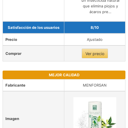
un insecticida natural
que elimina piojos y
ácaros pre…
Satisfacción de los usuarios
8/10
Precio
Ajustado
Comprar
Ver precio
MEJOR CALIDAD
Fabricante
MENFORSAN
Imagen