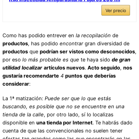
Ver precio
Como has podido entrever en
la recopilación
de
productos
, has podido
encontrar
gran diversidad de
productos
que
podrían ser vistos como desconocidos
,
por eso
lo más probable es que
te haya sido
de gran
utilidad
localizar
artículos nuevos
.
Acto seguido
,
nos
gustaría recomendarte
4
puntos
que deberías
considerar
:
La 1ª matización:
Puede ser que lo que estás
buscando,
es posible que no se encuentre en una
tienda de la calle
, por otro lado, sí lo localizas
disponible en
una tienda por Internet
. Te habrás dado
cuenta de que las convencionales no suelen tener
ofertas tan grandes
como las que encontrarás en las