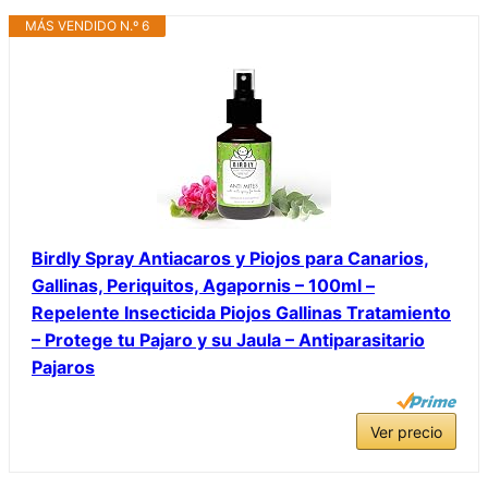
MÁS VENDIDO N.º 6
Birdly Spray Antiacaros y Piojos para Canarios,
Gallinas, Periquitos, Agapornis – 100ml –
Repelente Insecticida Piojos Gallinas Tratamiento
– Protege tu Pajaro y su Jaula – Antiparasitario
Pajaros
Ver precio