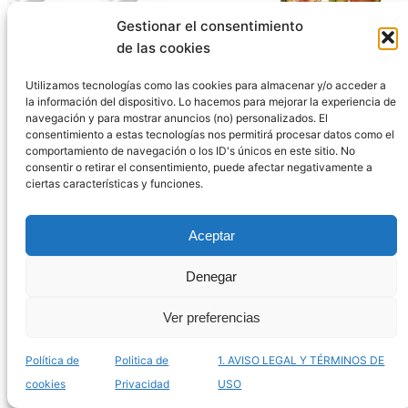
Gestionar el consentimiento
Listado de pinzas para comida de pájaros para
de las cookies
comprar online – Las más prácticas
Utilizamos tecnologías como las cookies para almacenar y/o acceder a
la información del dispositivo. Lo hacemos para mejorar la experiencia de
navegación y para mostrar anuncios (no) personalizados. El
consentimiento a estas tecnologías nos permitirá procesar datos como el
comportamiento de navegación o los ID's únicos en este sitio. No
consentir o retirar el consentimiento, puede afectar negativamente a
ciertas características y funciones.
Aceptar
Denegar
Ver preferencias
Listado de kennels para aves para comprar online
Política de
Politica de
1. AVISO LEGAL Y TÉRMINOS DE
– Los más confortables
cookies
Privacidad
USO