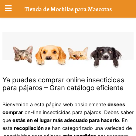
Tienda de Mochilas para Mascotas
Saltar
al
contenido
Ya puedes comprar online insecticidas
para pájaros – Gran catálogo eficiente
Bienvenido a esta página web posiblemente
desees
comprar
on-line insecticidas para pájaros. Debes saber
que
estás en el lugar más adecuado para hacerlo
. En
esta
recopilación
se han categorizado una variedad de
insecticidas para pájaros
más vendidos
por personas