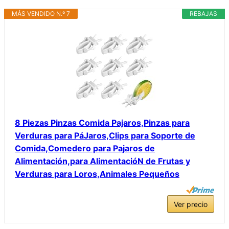
MÁS VENDIDO N.º 7
REBAJAS
8 Piezas Pinzas Comida Pajaros,Pinzas para
Verduras para PáJaros,Clips para Soporte de
Comida,Comedero para Pajaros de
Alimentación,para AlimentacióN de Frutas y
Verduras para Loros,Animales Pequeños
Ver precio