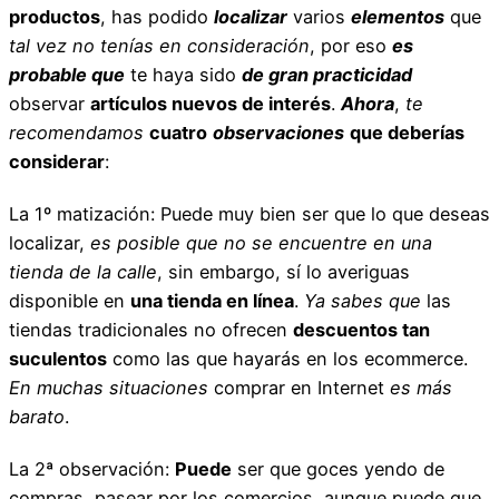
productos
, has podido
localizar
varios
elementos
que
tal vez no tenías en consideración
, por eso
es
probable que
te haya sido
de gran practicidad
observar
artículos nuevos de interés
.
Ahora
,
te
recomendamos
cuatro
observaciones
que deberías
considerar
:
La 1º matización: Puede muy bien ser que lo que deseas
localizar,
es posible que no se encuentre en una
tienda de la calle
, sin embargo, sí lo averiguas
disponible en
una tienda en línea
.
Ya sabes que
las
tiendas tradicionales no ofrecen
descuentos tan
suculentos
como las que hayarás en los ecommerce.
En muchas situaciones
comprar en Internet
es más
barato
.
La 2ª observación:
Puede
ser que goces yendo de
compras, pasear por los comercios, aunque puede que