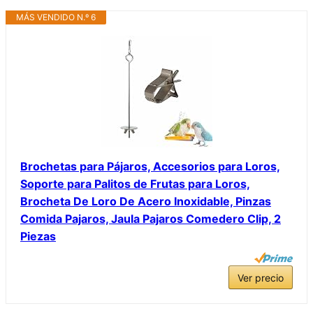
MÁS VENDIDO N.º 6
Brochetas para Pájaros, Accesorios para Loros,
Soporte para Palitos de Frutas para Loros,
Brocheta De Loro De Acero Inoxidable, Pinzas
Comida Pajaros, Jaula Pajaros Comedero Clip, 2
Piezas
Ver precio