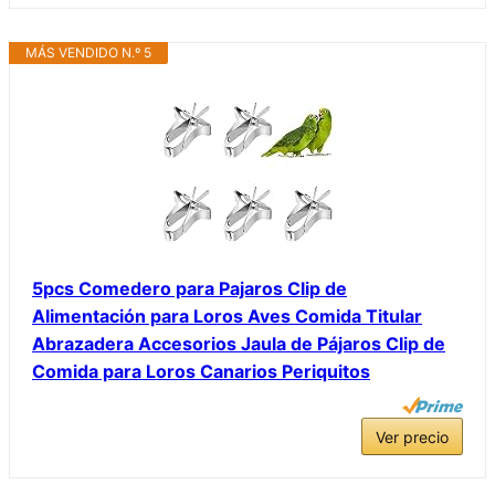
MÁS VENDIDO N.º 5
5pcs Comedero para Pajaros Clip de
Alimentación para Loros Aves Comida Titular
Abrazadera Accesorios Jaula de Pájaros Clip de
Comida para Loros Canarios Periquitos
Ver precio