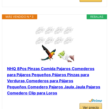
MÁS VENDIDO N.º 3
REBAJAS
NHQ 8Pcs Pinzas Comida Pajaros,Comederos
para Pájaros Pequeños,Pájaros Pinzas para
Verduras,Comederos para Pájaros
Pequeños,Comedero Pajaros Jaula,Jaula Pajaros
Comedero Clip para Loros
Ver precio