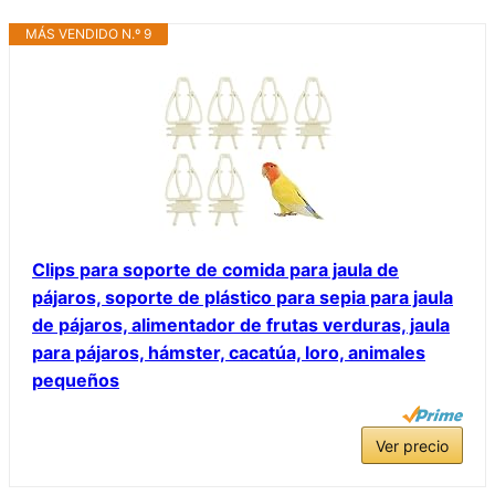
MÁS VENDIDO N.º 9
Clips para soporte de comida para jaula de
pájaros, soporte de plástico para sepia para jaula
de pájaros, alimentador de frutas verduras, jaula
para pájaros, hámster, cacatúa, loro, animales
pequeños
Ver precio