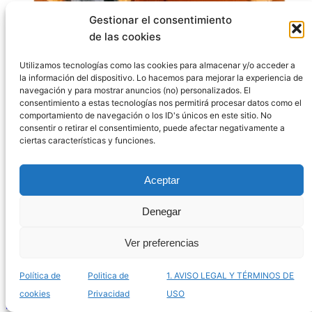
Gestionar el consentimiento
de las cookies
La mejor lista de nidos fisher para loros para
Utilizamos tecnologías como las cookies para almacenar y/o acceder a
comprar por Internet – Los más espaciosos
la información del dispositivo. Lo hacemos para mejorar la experiencia de
navegación y para mostrar anuncios (no) personalizados. El
consentimiento a estas tecnologías nos permitirá procesar datos como el
comportamiento de navegación o los ID's únicos en este sitio. No
consentir o retirar el consentimiento, puede afectar negativamente a
ciertas características y funciones.
Aceptar
Denegar
Ver preferencias
Política de
Politica de
1. AVISO LEGAL Y TÉRMINOS DE
Ya puedes comprar online calcios huesos de jibia
cookies
Privacidad
USO
para aves – Gran catálogo fortificante