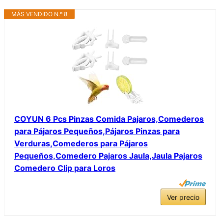
MÁS VENDIDO N.º 8
COYUN 6 Pcs Pinzas Comida Pajaros,Comederos
para Pájaros Pequeños,Pájaros Pinzas para
Verduras,Comederos para Pájaros
Pequeños,Comedero Pajaros Jaula,Jaula Pajaros
Comedero Clip para Loros
Ver precio