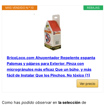
MÁS VENDIDO N.º 10
REBAJAS
BricoLoco.com Ahuyentador Repelente espanta
Palomas y pájaros para Exterior. Pinza con
microgránulos más eficaz Que un búho, y más
fácil de Instalar Que los Pinchos. No tóxico (1)
Ver precio
Como has
podido observar
en
la selección
de