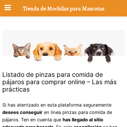
Tienda de Mochilas para Mascotas
Saltar
al
contenido
Listado de pinzas para comida de
pájaros para comprar online – Las más
prácticas
Si has aterrizado en esta plataforma seguramente
desees conseguir
en linea pinzas para comida de
pájaros. Ten en cuenta que
has llegado al sitio
adecuado para hacerlo
. En esta
recopilación
se han