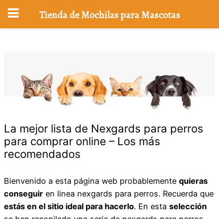
Tienda de Mochilas para Mascotas
Saltar
al
contenido
La mejor lista de Nexgards para perros
para comprar online – Los más
recomendados
Bienvenido a esta página web probablemente
quieras
conseguir
en linea nexgards para perros. Recuerda que
estás en el sitio ideal para hacerlo
. En esta
selección
se han recopilado una serie de nexgards para perros