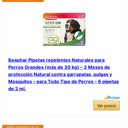
Beaphar Pipetas repelentes Naturales para
Perros Grandes (más de 30 kg) – 3 Meses de
protección Natural contra garrapatas, pulgas y
Mosquitos – para Todo Tipo de Perros – 6 pipetas
de 2 ml.
Ver precio
MÁS VENDIDO N.º 5