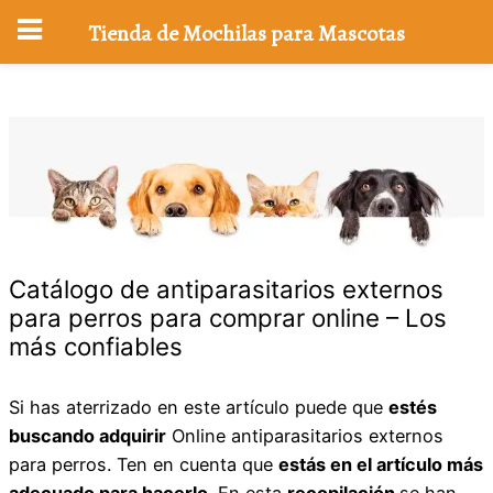
Tienda de Mochilas para Mascotas
Saltar
al
contenido
Catálogo de antiparasitarios externos
para perros para comprar online – Los
más confiables
Si has aterrizado en este artículo puede que
estés
buscando adquirir
Online antiparasitarios externos
para perros. Ten en cuenta que
estás en el artículo más
adecuado para hacerlo
. En esta
recopilación
se han