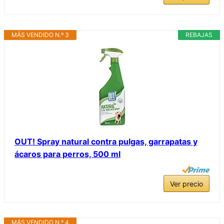
MÁS VENDIDO N.º 3
REBAJAS
OUT! Spray natural contra pulgas, garrapatas y
ácaros para perros, 500 ml
Ver precio
MÁS VENDIDO N.º 4