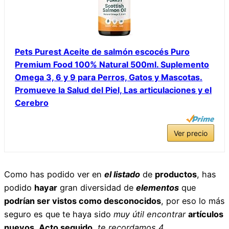
Pets Purest Aceite de salmón escocés Puro
Premium Food 100% Natural 500ml. Suplemento
Omega 3, 6 y 9 para Perros, Gatos y Mascotas.
Promueve la Salud del Piel, Las articulaciones y el
Cerebro
Ver precio
Como has podido ver en
el listado
de
productos
, has
podido
hayar
gran diversidad de
elementos
que
podrían ser vistos como desconocidos
, por eso lo más
seguro es que te haya sido
muy útil
encontrar
artículos
nuevos
.
Acto seguido
,
te recordamos
4