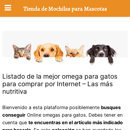
Tienda de Mochilas para Mascotas
Saltar
al
contenido
Listado de la mejor omega para gatos
para comprar por Internet – Las más
nutritiva
Bienvenido a esta plataforma posiblemente
busques
conseguir
Online omegas para gatos. Debes tener en
cuenta que
te encuentras en el artículo más indicado
para hacerlo
. En esta
colección
se han guardado los