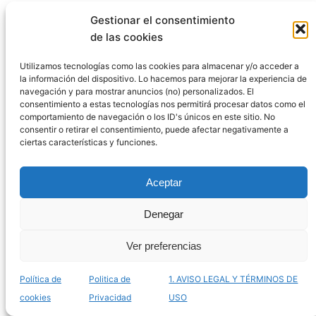
Gestionar el consentimiento
de las cookies
Utilizamos tecnologías como las cookies para almacenar y/o acceder a
la información del dispositivo. Lo hacemos para mejorar la experiencia de
navegación y para mostrar anuncios (no) personalizados. El
consentimiento a estas tecnologías nos permitirá procesar datos como el
comportamiento de navegación o los ID's únicos en este sitio. No
consentir o retirar el consentimiento, puede afectar negativamente a
ciertas características y funciones.
Aceptar
La mejor selección de antibióticos para
Denegar
infecciones urinarias en gatos para comprar
online – Los más efectivos
Ver preferencias
Política de
Politica de
1. AVISO LEGAL Y TÉRMINOS DE
cookies
Privacidad
USO