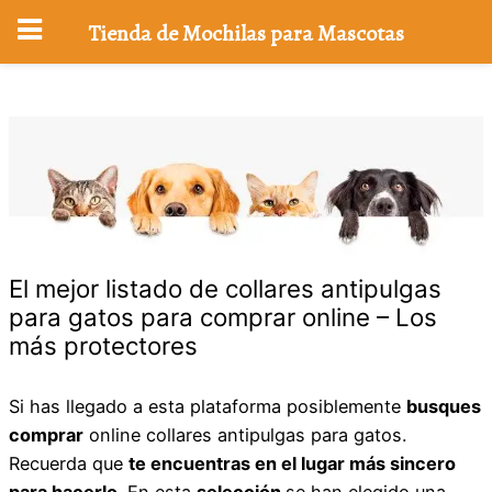
Tienda de Mochilas para Mascotas
Saltar
al
contenido
El mejor listado de collares antipulgas
para gatos para comprar online – Los
más protectores
Si has llegado a esta plataforma posiblemente
busques
comprar
online collares antipulgas para gatos.
Recuerda que
te encuentras en el lugar más sincero
para hacerlo
. En esta
selección
se han elegido una