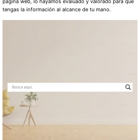
página web, lo hayamos evaluado y valorado para que
tengas la información al alcance de tu mano.