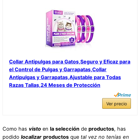
Collar Antipulgas para Gatos,Seguro y Eficaz para
el Control de Pulgas y Garrapatas,Collar
Antipulgas y Garrapatas,Ajustable para Todas
Razas Tallas,24 Meses de Protección
Ver precio
Como has
visto
en
la selección
de
productos
, has
podido
localizar
productos
que
tal vez no tenías en