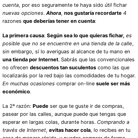
cuenta
, por eso seguramente te haya sido
útil
fichar
nuevas opciones
.
Ahora
,
nos gustaría recordarte
4
razones
que deberías tener en cuenta
:
La primera causa
:
Según sea lo que quieras fichar,
es
posible que no se encuentre en una tienda de la calle
,
sin embargo, sí lo averiguas al alcance de tu mano en
una tienda por Internet
. Sabrás que las convencionales
no ofrecen
descuentos tan suculentos
como las que
localizarás por la red bajo las comodidades de tu hogar.
En muchas ocasiones
comprar on-line
suele ser más
económico
.
La 2º razón:
Puede
ser que te guste ir de compras,
pasear por las calles, aunque puede que tengas que
esperar en largas colas, durante horas.
Comprando a
través de Internet
,
evitas hacer cola
, lo recibes en tu
casa de manera rápida, y puedes comprar de forma