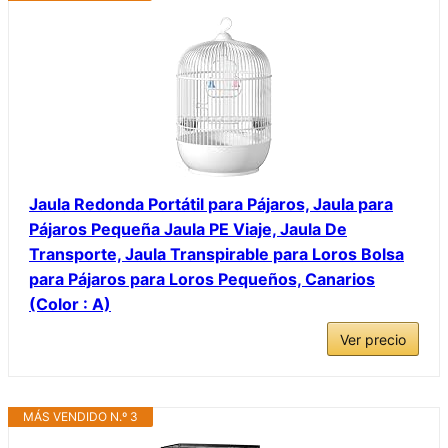
Jaula Redonda Portátil para Pájaros, Jaula para
Pájaros Pequeña Jaula PE Viaje, Jaula De
Transporte, Jaula Transpirable para Loros Bolsa
para Pájaros para Loros Pequeños, Canarios
(Color : A)
Ver precio
MÁS VENDIDO N.º 3