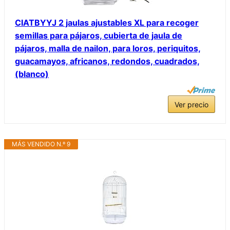
CIATBYYJ 2 jaulas ajustables XL para recoger
semillas para pájaros, cubierta de jaula de
pájaros, malla de nailon, para loros, periquitos,
guacamayos, africanos, redondos, cuadrados,
(blanco)
Ver precio
MÁS VENDIDO N.º 9