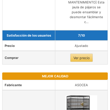
MANTENIMIENTO] Esta
jaula de pájaros se
puede ensamblar y
desmontar fácilmente
c…
Satisfacción de los usuarios
7/10
Precio
Ajustado
Comprar
Ver precio
MEJOR CALIDAD
Fabricante
ASOCEA