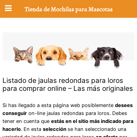
Tienda de Mochilas para Mascotas
Saltar
al
contenido
Listado de jaulas redondas para loros
para comprar online – Las más originales
Si has llegado a esta página web posiblemente
desees
conseguir
on-line jaulas redondas para loros. Debes
tener en cuenta que
estás en el sitio más indicado para
hacerlo
. En esta
selección
se han seleccionado una
variedad de jaulas redondas para loros
en oferta
por