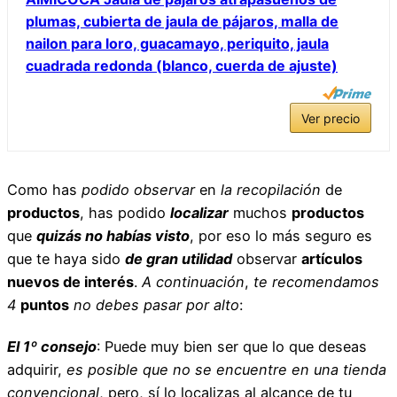
plumas, cubierta de jaula de pájaros, malla de
nailon para loro, guacamayo, periquito, jaula
cuadrada redonda (blanco, cuerda de ajuste)
Ver precio
Como has
podido observar
en
la recopilación
de
productos
, has podido
localizar
muchos
productos
que
quizás no habías visto
, por eso lo más seguro es
que te haya sido
de gran utilidad
observar
artículos
nuevos de interés
.
A continuación
,
te recomendamos
4
puntos
no debes pasar por alto
:
El 1º consejo
: Puede muy bien ser que lo que deseas
adquirir,
es posible que no se encuentre en una tienda
convencional
, pero, sí lo localizas al alcance de tu