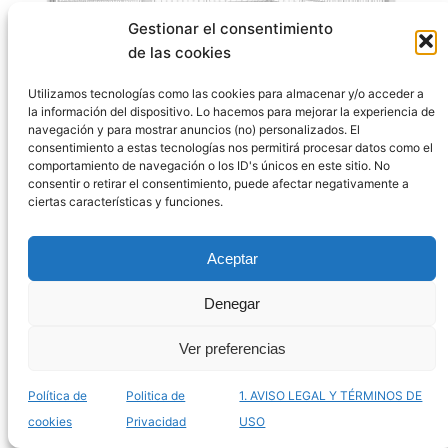
Gestionar el consentimiento
de las cookies
Utilizamos tecnologías como las cookies para almacenar y/o acceder a
la información del dispositivo. Lo hacemos para mejorar la experiencia de
navegación y para mostrar anuncios (no) personalizados. El
consentimiento a estas tecnologías nos permitirá procesar datos como el
comportamiento de navegación o los ID's únicos en este sitio. No
El mejor listado de jaulas para pájaros canarios
consentir o retirar el consentimiento, puede afectar negativamente a
para comprar online – Las más prácticas
ciertas características y funciones.
Aceptar
Denegar
Ver preferencias
Política de
Politica de
1. AVISO LEGAL Y TÉRMINOS DE
cookies
Privacidad
USO