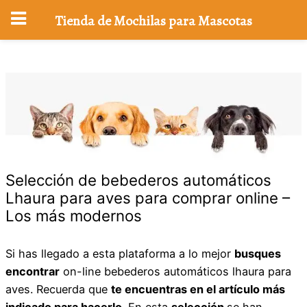
Tienda de Mochilas para Mascotas
Saltar
al
contenido
Selección de bebederos automáticos
Lhaura para aves para comprar online –
Los más modernos
Si has llegado a esta plataforma a lo mejor
busques
encontrar
on-line bebederos automáticos lhaura para
aves. Recuerda que
te encuentras en el artículo más
indicado para hacerlo
. En esta
selección
se han