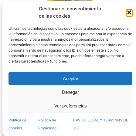
Gestionar el consentimiento
Catálogo de mixturas kiki para canarios para
de las cookies
comprar online – Las más equilibradas
Utilizamos tecnologías como las cookies para almacenar y/o acceder a
la información del dispositivo. Lo hacemos para mejorar la experiencia de
navegación y para mostrar anuncios (no) personalizados. El
consentimiento a estas tecnologías nos permitirá procesar datos como el
comportamiento de navegación o los ID's únicos en este sitio. No
consentir o retirar el consentimiento, puede afectar negativamente a
ciertas características y funciones.
Aceptar
Denegar
Ver preferencias
Ya puedes comprar online quinoas para loros –
Política de
Politica de
1. AVISO LEGAL Y TÉRMINOS DE
Gran catálogo nutritivo
cookies
Privacidad
USO