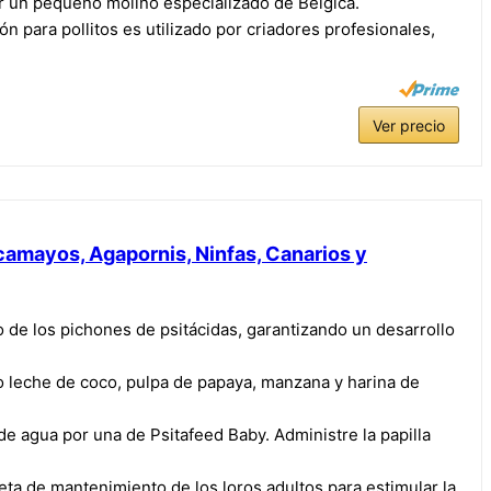
r un pequeño molino especializado de Bélgica.
para pollitos es utilizado por criadores profesionales,
Ver precio
uacamayos, Agapornis, Ninfas, Canarios y
de los pichones de psitácidas, garantizando un desarrollo
eche de coco, pulpa de papaya, manzana y harina de
agua por una de Psitafeed Baby. Administre la papilla
a de mantenimiento de los loros adultos para estimular la