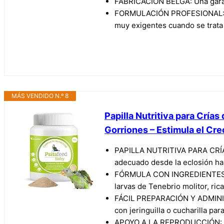
FABRICACIÓN BELGA: Una garant
FORMULACIÓN PROFESIONAL: Desar
muy exigentes cuando se trata 
MÁS VENDIDO N.º 8
Papilla Nutritiva para Cría
Gorriones – Estimula el Cr
PAPILLA NUTRITIVA PARA CRÍAS:
adecuado desde la eclosión ha
FÓRMULA CON INGREDIENTES DE 
larvas de Tenebrio molitor, ric
FÁCIL PREPARACIÓN Y ADMINISTR
con jeringuilla o cucharilla pa
APOYO A LA REPRODUCCIÓN: Dura