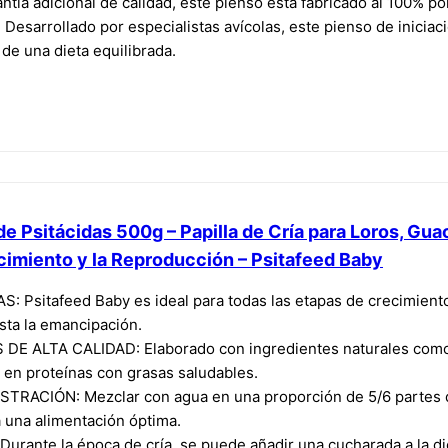
ía adicional de calidad, este pienso está fabricado al 100% po
rollado por especialistas avícolas, este pienso de iniciación 
de una dieta equilibrada.
s de Psitácidas 500g – Papilla de Cría para Loros, G
ecimiento y la Reproducción – Psitafeed Baby
 Psitafeed Baby es ideal para todas las etapas de crecimiento 
sta la emancipación.
ALTA CALIDAD: Elaborado con ingredientes naturales como l
a en proteínas con grasas saludables.
ACIÓN: Mezclar con agua en una proporción de 5/6 partes de 
ra una alimentación óptima.
nte la época de cría, se puede añadir una cucharada a la diet