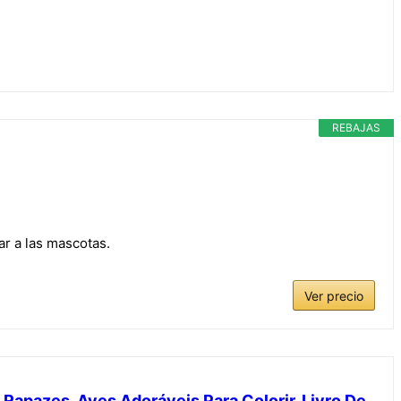
REBAJAS
 a las mascotas.
Ver precio
 Rapazes, Aves Adoráveis Para Colorir, Livro De