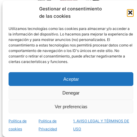
Gestionar el consentimiento
Listado de piensos sin dore para canarios para
de las cookies
comprar online – Los más equilibrados
Utilizamos tecnologías como las cookies para almacenar y/o acceder a
la información del dispositivo. Lo hacemos para mejorar la experiencia de
navegación y para mostrar anuncios (no) personalizados. El
consentimiento a estas tecnologías nos permitirá procesar datos como el
comportamiento de navegación o los ID's únicos en este sitio. No
consentir o retirar el consentimiento, puede afectar negativamente a
ciertas características y funciones.
Aceptar
Denegar
Ver preferencias
La mejor lista de fonios para canarios para
comprar por Internet – Los más innovadores
Política de
Politica de
1. AVISO LEGAL Y TÉRMINOS DE
cookies
Privacidad
USO