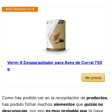
MÁS VENDIDO N.º 6
Verm-X Desparasitador para Aves de Corral 750
g
Ver precio
Como has podido ver en
la recopilación
de
productos
,
has podido fichar muchos
elementos
que
quizás no
desconocías
, por eso
es muy probable que
te haya