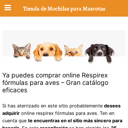
Tienda de Mochilas para Mascotas
Saltar
al
contenido
Ya puedes comprar online Respirex
fórmulas para aves – Gran catálogo
eficaces
Si has aterrizado en este sitio probablemente
desees
adquirir
online respirex fórmulas para aves. Ten en
cuenta que
te encuentras en el sitio más sincero para
hacerlo
. En esta
recopilación
se han elegido los
25