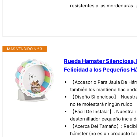
resistentes a las mordeduras. 
MÁS VENDIDO N.º 3
Rueda Hamster Silenciosa, 
Felicidad a los Pequeños 
【Accesorio Para Jaula De Háms
también los mantiene haciendo 
【Diseño Silencioso】: Nuestra r
no te molestará ningún ruido.
【Fácil De Instalar】: Nuestra r
destornillador pequeño incluido
【Acerca Del Tamaño】: Recibirá
hámster (no es un producto te