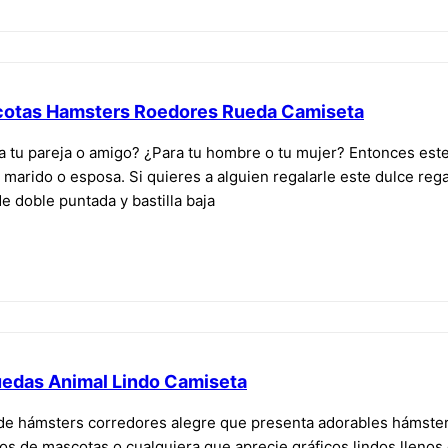
cotas Hamsters Roedores Rueda Camiseta
 tu pareja o amigo? ¿Para tu hombre o tu mujer? Entonces este 
 marido o esposa. Si quieres a alguien regalarle este dulce regal
e doble puntada y bastilla baja
edas Animal Lindo Camiseta
o de hámsters corredores alegre que presenta adorables hámste
os de mascotas o cualquiera que aprecie gráficos lindos lleno