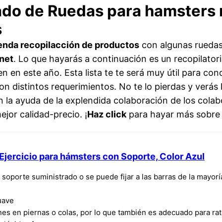
stado de Ruedas para hamsters
s
enda recopilacción de productos
con algunas ruedas
rnet
. Lo que hayarás a continuación es un recopilator
 en este año. Esta lista te te será muy útil para con
on distintos requerimientos. No te lo pierdas y verás
a ayuda de la explendida colaboración de los colab
jor calidad-precio. ¡
Haz click
para hayar más sobre n
jercicio para hámsters con Soporte, Color Azul
l soporte suministrado o se puede fijar a las barras de la mayor
uave
ones en piernas o colas, por lo que también es adecuado para ra