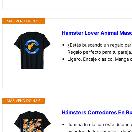
MÁS VENDIDO N.º 5
Hamster Lover Animal Mas
¿Estás buscando un regalo para
Regalo perfecto para tu pareja,
Ligero, Encaje clasico, Manga d
MÁS VENDIDO N.º 6
Hámsters Corredores En Ru
Ilumina tu día con este diseñ
amantes de los animales, dueñ