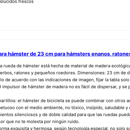
nslúcidos frescos
ra hámster de 23 cm para hámsters enanos, ratone
ta rueda de hámster está hecha de material de madera ecológica 
jerbos, ratones y pequeños roedores. Dimensiones: 23 cm de d
arlo de acuerdo con las indicaciones de imagen, fijar la tabla s
del impulsor de hámster de madera no es fácil de dispersar, y s
artillos: el hámster de bicicleta se puede combinar con otros
petuoso con el medio ambiente, no tóxico, insípido, saludable y
amientos silenciosos y de doble calidad para que las ruedas pu
or que no te molesta por ningún ruido.
orma exquisita y hermosa, según tecnología especial, no solo 