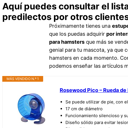
Aquí puedes consultar el li
predilectos por otros cliente
Próximamente tienes una
estup
que los puedas adquirir
por inte
para hamsters
que más se venden
genial para tu mascota, ya que c
hamsters en cada momento. Con l
podemos enseñar las artículos me
MÁS VENDIDO N.º 1
Rosewood Pico – Rueda de E
Se puede utilizar de pie, con e
17 cm de diámetro
Funcionamiento silencioso y s
Diseño sólido para evitar lesi