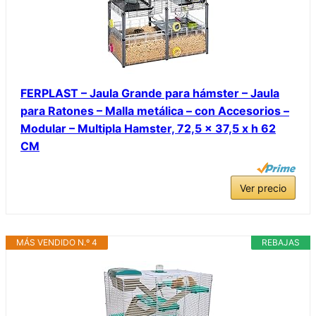
FERPLAST – Jaula Grande para hámster – Jaula
para Ratones – Malla metálica – con Accesorios –
Modular – Multipla Hamster, 72,5 x 37,5 x h 62
CM
Ver precio
MÁS VENDIDO N.º 4
REBAJAS