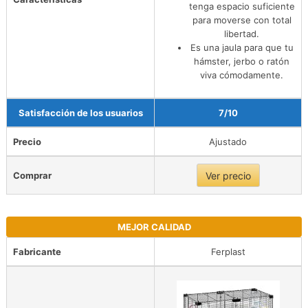
tenga espacio suficiente
para moverse con total
libertad.
Es una jaula para que tu
hámster, jerbo o ratón
viva cómodamente.
Satisfacción de los usuarios
7/10
Precio
Ajustado
Comprar
Ver precio
MEJOR CALIDAD
Fabricante
Ferplast