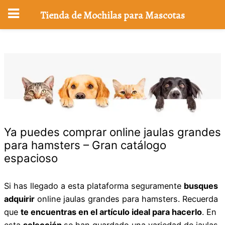
Tienda de Mochilas para Mascotas
Saltar
al
contenido
Ya puedes comprar online jaulas grandes
para hamsters – Gran catálogo
espacioso
Si has llegado a esta plataforma seguramente
busques
adquirir
online jaulas grandes para hamsters. Recuerda
que
te encuentras en el artículo ideal para hacerlo
. En
esta
selección
se han guardado una variedad de jaulas