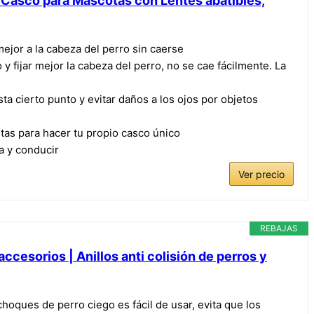
 Casco para Mascotas con Lentes abatibles,
ejor a la cabeza del perro sin caerse
y fijar mejor la cabeza del perro, no se cae fácilmente. La
ta cierto punto y evitar daños a los ojos por objetos
tas para hacer tu propio casco único
a y conducir
Ver precio
REBAJAS
ccesorios | Anillos anti colisión de perros y
hoques de perro ciego es fácil de usar, evita que los