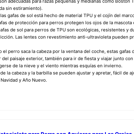
 son adecuadas para razas pequeñas y medianas como Boston Te
da sin estiramiento).
 las gafas de sol está hecho de material TPU y el cojín del mar
afas de protección para perros protegen los ojos de la mascota co
 gafas de sol para perros de TPU son ecológicas, resistentes y d
cción. Las lentes con revestimiento anti-ultravioleta pueden pr
ndo el perro saca la cabeza por la ventana del coche, estas gaf
 del paisaje exterior, también para ir de fiesta y viajar junto co
erse de la nieve y el viento mientras esquías en invierno.
 de la cabeza y la barbilla se pueden ajustar y apretar, fácil de 
 Navidad y Año Nuevo.