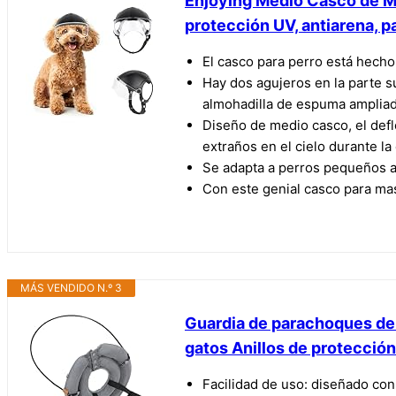
Enjoying Medio Casco de Mo
protección UV, antiarena, p
El casco para perro está hecho
Hay dos agujeros en la parte su
almohadilla de espuma ampliad
Diseño de medio casco, el defle
extraños en el cielo durante l
Se adapta a perros pequeños a 
Con este genial casco para mas
MÁS VENDIDO N.º 3
Guardia de parachoques de pe
gatos Anillos de protección
Facilidad de uso: diseñado con 