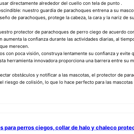
usar directamente alrededor del cuello con tela de punto .
escindible: nuestro guardia de parachoques entrena a su masco
seño de parachoques, protege la cabeza, la cara y la nariz de 
estro protector de parachoques de perro ciego de acuerdo con
ón aumenta la confianza durante las actividades diarias, al tie
n que merecen.
ros con poca visión, construya lentamente su confianza y evite
ta herramienta innovadora proporciona una barrera entre su ma
tectar obstáculos y notificar a las mascotas, el protector de p
el riesgo de colisión, lo que lo hace perfecto para las mascota
s para perros ciegos, collar de halo y chaleco protec