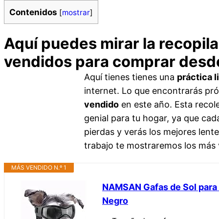
Contenidos
[
mostrar
]
Aquí puedes mirar la recopil
vendidos para comprar desd
Aquí tienes tienes una
práctica l
internet. Lo que encontrarás pr
vendido
en este año. Esta recole
genial para tu hogar, ya que cad
pierdas y verás los mejores lent
trabajo te mostraremos los más 
MÁS VENDIDO N.º 1
NAMSAN Gafas de Sol para P
Negro