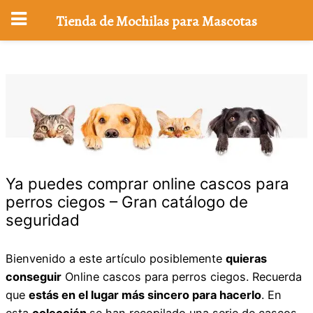
Tienda de Mochilas para Mascotas
Saltar
al
contenido
Ya puedes comprar online cascos para
perros ciegos – Gran catálogo de
seguridad
Bienvenido a este artículo posiblemente
quieras
conseguir
Online cascos para perros ciegos. Recuerda
que
estás en el lugar más sincero para hacerlo
. En
esta
colección
se han recopilado una serie de cascos