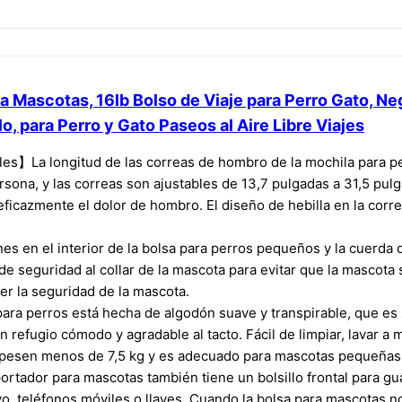
 Mascotas, 16lb Bolso de Viaje para Perro Gato, Ne
o, para Perro y Gato Paseos al Aire Libre Viajes
es】La longitud de las correas de hombro de la mochila para pe
rsona, y las correas son ajustables de 13,7 pulgadas a 31,5 pul
 eficazmente el dolor de hombro. El diseño de hebilla en la c
 en el interior de la bolsa para perros pequeños y la cuerda d
e seguridad al collar de la mascota para evitar que la mascota 
er la seguridad de la mascota.
a perros está hecha de algodón suave y transpirable, que es se
refugio cómodo y agradable al tacto. Fácil de limpiar, lavar a m
pesen menos de 7,5 kg y es adecuado para mascotas pequeñas
rtador para mascotas también tiene un bolsillo frontal para gu
o, teléfonos móviles o llaves. Cuando la bolsa para mascotas n