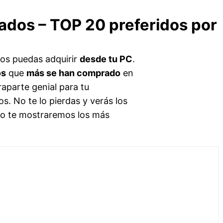
tados – TOP 20 preferidos por
os puedas adquirir
desde tu PC
.
os
que
más se han comprado
en
raparte genial para tu
. No te lo pierdas y verás los
ajo te mostraremos los más