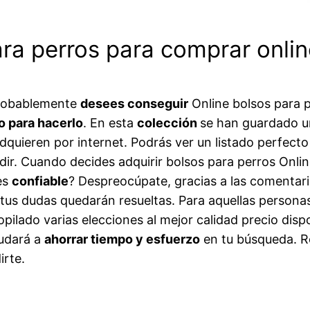
ara perros para comprar onli
probablemente
desees conseguir
Online bolsos para 
o para hacerlo
. En esta
colección
se han guardado un
quieren por internet. Podrás ver un listado perfecto 
idir. Cuando decides adquirir bolsos para perros Onl
es
confiable
? Despreocúpate, gracias a las comentar
s tus dudas quedarán resueltas. Para aquellas perso
pilado varias elecciones al mejor calidad precio disp
yudará a
ahorrar tiempo y esfuerzo
en tu búsqueda. R
irte.