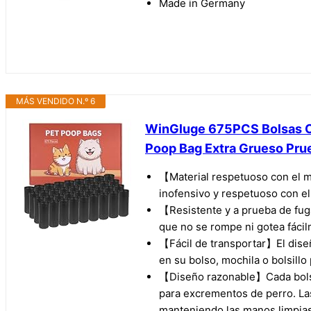
Made in Germany
MÁS VENDIDO N.º 6
WinGluge 675PCS Bolsas Cac
Poop Bag Extra Grueso Prue
【Material respetuoso con el me
inofensivo y respetuoso con e
【Resistente y a prueba de fuga
que no se rompe ni gotea fáci
【Fácil de transportar】El dise
en su bolso, mochila o bolsill
【Diseño razonable】Cada bolsa p
para excrementos de perro. La
manteniendo las manos limpias 