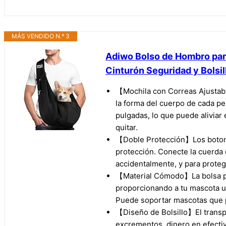
MÁS VENDIDO N.º 3
Adiwo Bolso de Hombro para
Cinturón Seguridad y Bolsill
【Mochila con Correas Ajustabl
la forma del cuerpo de cada pe
pulgadas, lo que puede aliviar
quitar.
【Doble Protección】Los botones
protección. Conecte la cuerda d
accidentalmente, y para proteg
【Material Cómodo】La bolsa par
proporcionando a tu mascota un 
Puede soportar mascotas que 
【Diseño de Bolsillo】El transpo
excrementos, dinero en efectiv