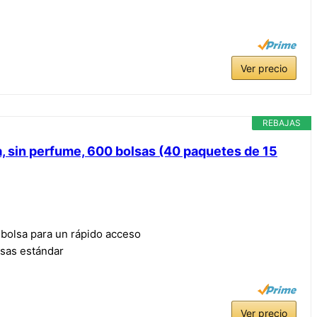
Ver precio
REBAJAS
, sin perfume, 600 bolsas (40 paquetes de 15
 bolsa para un rápido acceso
lsas estándar
Ver precio