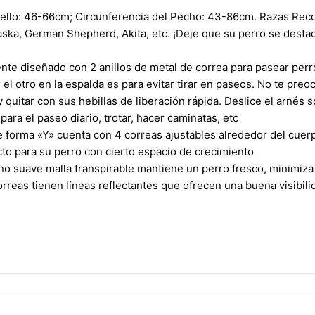
uello: 46-66cm; Circunferencia del Pecho: 43-86cm. Razas Re
laska, German Shepherd, Akita, etc. ¡Deje que su perro se desta
nte diseñado con 2 anillos de metal de correa para pasear perro
el otro en la espalda es para evitar tirar en paseos. No te preo
y quitar con sus hebillas de liberación rápida. Deslice el arnés s
para el paseo diario, trotar, hacer caminatas, etc
 forma «Y» cuenta con 4 correas ajustables alrededor del cuerp
cto para su perro con cierto espacio de crecimiento
eno suave malla transpirable mantiene un perro fresco, minimiza 
orreas tienen líneas reflectantes que ofrecen una buena visibil