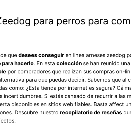
 Zeedog para perros para com
uede que
desees conseguir
en linea arneses zeedog p
o para hacerlo
. En esta
colección
se han reunido una
ble
por compradores que realizan sus compras on-lin
r alternativa para que puedas decidir. Sabemos que a
das como: ¿Esta tienda por internet es segura? Cálma
us incertidumbres. Si estás cansado de recurrir a la
erta disponibles en sitios web fiables. Basta affect 
ciones. Descubre nuestro
recopilatorio de reseñas
que
fectos.