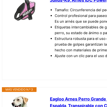
Julius-K9, Arnés IDC Power
Tamaño: Circunferencia del pe
Control profesional para paseo
Es un arnés que se puede pone
Etiquetas intercambiables de g
perro, su estado de ánimo o par
Estructura robusta para el uso 
prueba de golpes garantizan la 
hecho con materiales de prime
Ajuste con un clic para el uso 
MÁS VENDIDO N.º 3
Eagloo Arnes Perro Grande 
Espalda, Transpirable con C