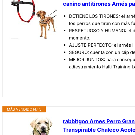
canino antitirones Arnés pa
DETIENE LOS TIRONES: el arnés 
los perros que tiran con más f
RESPETUOSO Y HUMANO: el dise
momento.
AJUSTE PERFECTO: el arnés Hal
SEGURO: cuenta con un clip de s
MEJOR JUNTOS: para conseguir l
adiestramiento Halti Training L
MÁS VENDIDO N.º 5
rabbitgoo Arnes Perro Gra
Transpirable Chaleco Acol