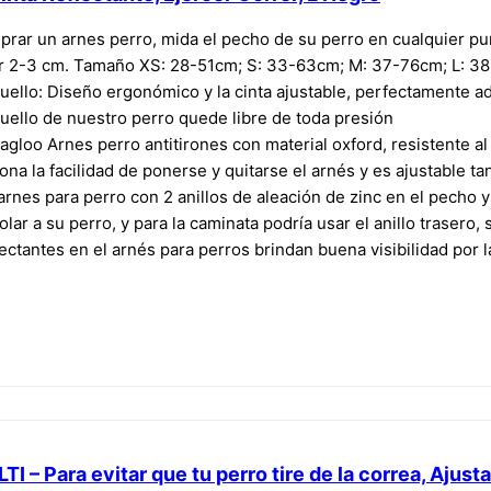
rar un arnes perro, mida el pecho de su perro en cualquier pu
ir 2-3 cm. Tamaño XS: 28-51cm; S: 33-63cm; M: 37-76cm; L: 3
ello: Diseño ergonómico y la cinta ajustable, perfectamente ad
cuello de nuestro perro quede libre de toda presión
Eagloo Arnes perro antitirones con material oxford, resistente al
a la facilidad de ponerse y quitarse el arnés y es ajustable ta
rnes para perro con 2 anillos de aleación de zinc en el pecho y
olar a su perro, y para la caminata podría usar el anillo trasero,
flectantes en el arnés para perros brindan buena visibilidad por
TI – Para evitar que tu perro tire de la correa, Ajust