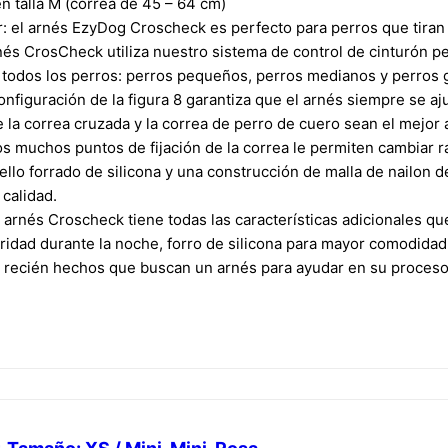
n talla M (correa de 45 – 64 cm)
r: el arnés EzyDog Croscheck es perfecto para perros que tiran
rnés CrosCheck utiliza nuestro sistema de control de cinturón pe
todos los perros: perros pequeños, perros medianos y perros 
 configuración de la figura 8 garantiza que el arnés siempre se 
 la correa cruzada y la correa de perro de cuero sean el mejo
s muchos puntos de fijación de la correa le permiten cambiar 
llo forrado de silicona y una construcción de malla de nailon d
calidad.
és Croscheck tiene todas las características adicionales que
ridad durante la noche, forro de silicona para mayor comodidad 
os recién hechos que buscan un arnés para ayudar en su proces