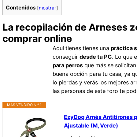
Contenidos
[
mostrar
]
La recopilación de Arneses 
comprar online
Aquí tienes tienes una
práctica 
conseguir
desde tu PC
. Lo que 
para perros
que más se solicitan
buena opción para tu casa, ya q
lo pierdas y verás los mejores a
las personas de este foro te pod
MÁS VENDIDO N.º 1
EzyDog Arnés Antitirones 
Ajustable (M, Verde)