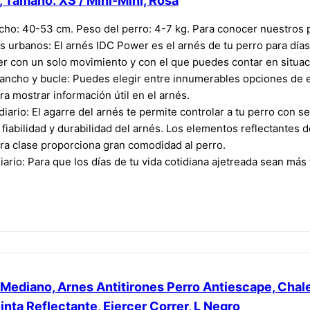
, Tamaño: XS / Mini-Mini, Rosa
cho: 40-53 cm. Peso del perro: 4-7 kg. Para conocer nuestros p
s urbanos: El arnés IDC Power es el arnés de tu perro para dí
r con un solo movimiento y con el que puedes contar en situa
ancho y bucle: Puedes elegir entre innumerables opciones de et
a mostrar información útil en el arnés.
diario: El agarre del arnés te permite controlar a tu perro con s
fiabilidad y durabilidad del arnés. Los elementos reflectantes de
ra clase proporciona gran comodidad al perro.
diario: Para que los días de tu vida cotidiana ajetreada sean má
Mediano, Arnes Antitirones Perro Antiescape, Chal
inta Reflectante, Ejercer Correr, L Negro