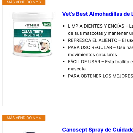
MÁS VENDIDO N.º 3
Vet’s Best Almohadillas de
LIMPIA DIENTES Y ENCÍAS – Las 
de sus mascotas y mantener u
REFRESCA EL ALIENTO – El uso r
PARA USO REGULAR – Use hasta 
movimientos circulares
FÁCIL DE USAR – Esta toallita 
mascota.
PARA OBTENER LOS MEJORES RE
MÁS VENDIDO N.º 4
Canosept Spray de Cuidado D