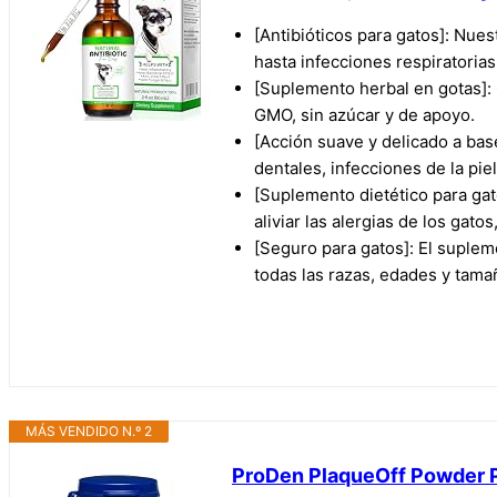
[Antibióticos para gatos]: Nues
hasta infecciones respiratorias 
[Suplemento herbal en gotas]: 
GMO, sin azúcar y de apoyo.
[Acción suave y delicado a ba
dentales, infecciones de la piel
[Suplemento dietético para gato
aliviar las alergias de los gato
[Seguro para gatos]: El suplem
todas las razas, edades y tama
MÁS VENDIDO N.º 2
ProDen PlaqueOff Powder Pol