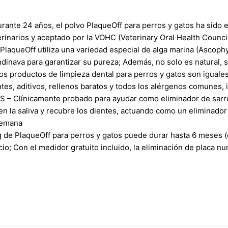
e 24 años, el polvo PlaqueOff para perros y gatos ha sido el e
inarios y aceptado por la VOHC (Veterinary Oral Health Counci
queOff utiliza una variedad especial de alga marina (Ascophy
ndinava para garantizar su pureza; Además, no solo es natural, 
 productos de limpieza dental para perros y gatos son iguales;
tes, aditivos, rellenos baratos y todos los alérgenos comunes, i
Clínicamente probado para ayudar como eliminador de sarro, r
en la saliva y recubre los dientes, actuando como un eliminador 
 semana
 de PlaqueOff para perros y gatos puede durar hasta 6 meses 
cio; Con el medidor gratuito incluido, la eliminación de placa n