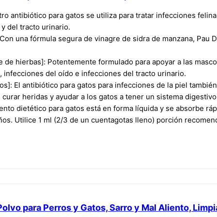
tro antibiótico para gatos se utiliza para tratar infecciones feli
y del tracto urinario.
Con una fórmula segura de vinagre de sidra de manzana, Pau D-Arc
se de hierbas]: Potentemente formulado para apoyar a las masc
, infecciones del oído e infecciones del tracto urinario.
s]: El antibiótico para gatos para infecciones de la piel tambié
s, curar heridas y ayudar a los gatos a tener un sistema digestivo
ento dietético para gatos está en forma líquida y se absorbe r
ños. Utilice 1 ml (2/3 de un cuentagotas lleno) porción recomend
vo para Perros y Gatos, Sarro y Mal Aliento, Limpi