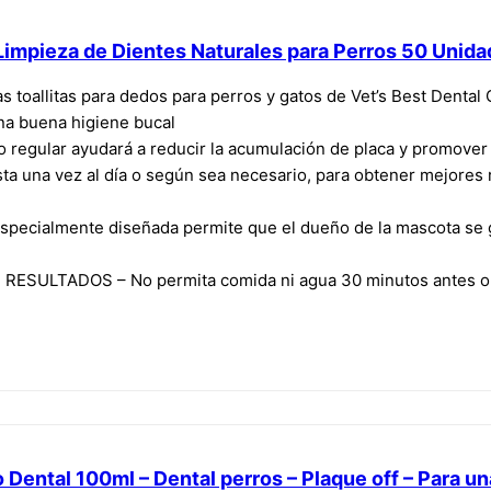
 Limpieza de Dientes Naturales para Perros 50 Unida
toallitas para dedos para perros y gatos de Vet’s Best Dental 
na buena higiene bucal
egular ayudará a reducir la acumulación de placa y promover e
una vez al día o según sea necesario, para obtener mejores re
especialmente diseñada permite que el dueño de la mascota se gu
SULTADOS – No permita comida ni agua 30 minutos antes o d
ental 100ml – Dental perros – Plaque off – Para una