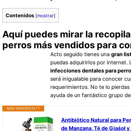
Contenidos
[
mostrar
]
Aquí puedes mirar la recopila
perros más vendidos para c
Acto seguido tienes una
gran lis
puedas adquirirlos por internet
infecciones dentales para perr
será inigualable para conocer cu
requerimientos. No te lo pierdas 
ayuda de un fantástico grupo de
MÁS VENDIDO N.º 1
Antibiótico Natural para P
de Manzana, Té de Giaśoł y