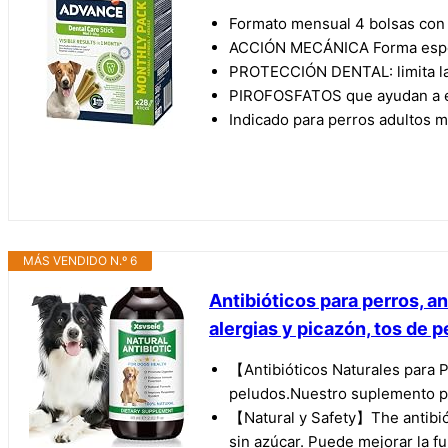
Formato mensual 4 bolsas con 7
ACCIÓN MECÁNICA Forma especi
PROTECCIÓN DENTAL: limita la 
PIROFOSFATOS que ayudan a ev
Indicado para perros adultos mi
MÁS VENDIDO N.º 6
Antibióticos para perros, an
alergias y picazón, tos de p
【Antibióticos Naturales para P
peludos.Nuestro suplemento par
【Natural y Safety】The antibiót
sin azúcar. Puede mejorar la f