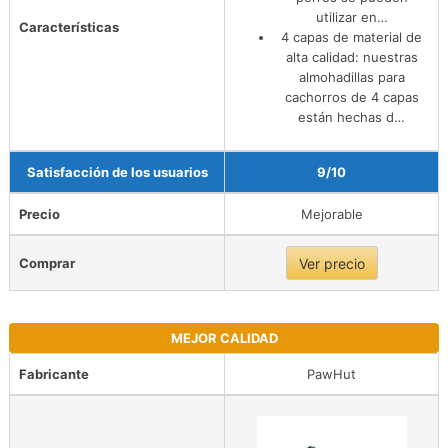
utilizar en…
Características
4 capas de material de
alta calidad: nuestras
almohadillas para
cachorros de 4 capas
están hechas d…
Satisfacción de los usuarios
9/10
Precio
Mejorable
Comprar
Ver precio
MEJOR CALIDAD
Fabricante
PawHut