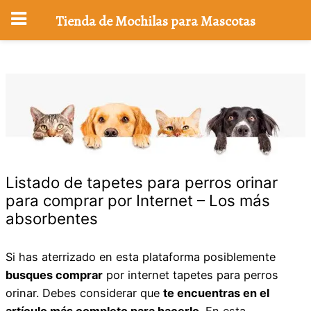
Tienda de Mochilas para Mascotas
Saltar
al
contenido
Listado de tapetes para perros orinar
para comprar por Internet – Los más
absorbentes
Si has aterrizado en esta plataforma posiblemente
busques comprar
por internet tapetes para perros
orinar. Debes considerar que
te encuentras en el
artículo más completo para hacerlo
. En esta