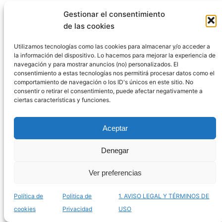
Mi opinión honesta sobre tapetes para
Gestionar el consentimiento
perros orinar tras haberlos usado durante
de las cookies
años
Utilizamos tecnologías como las cookies para almacenar y/o acceder a
la información del dispositivo. Lo hacemos para mejorar la experiencia de
Al igual que múltiples clientes contentos que utilizan
navegación y para mostrar anuncios (no) personalizados. El
esta serie exclusiva de artículos, yo, como alguien que
consentimiento a estas tecnologías nos permitirá procesar datos como el
comportamiento de navegación o los ID's únicos en este sitio. No
ha probado estos productos durante muchos meses,
consentir o retirar el consentimiento, puede afectar negativamente a
opino que la eficiencia y durabilidad son insuperables.
ciertas características y funciones.
LEGAL
Aceptar
Aviso Legal
Denegar
Política De Privacidad
Ver preferencias
Política De Cookies
Política de
Politica de
1. AVISO LEGAL Y TÉRMINOS DE
Política de cookies (UE)
cookies
Privacidad
USO