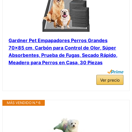
Gardner Pet Empapadores Perros Grandes
70×85 cm, Carbón para Control de Olor, Súper
Absorbentes, Prueba de Fugas, Secado Rápido,
Meadero para Perros en Casa, 30 Piezas
Ver precio
MÁS VENDIDO N.º 6