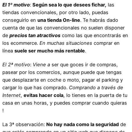
El 1º motivo
:
Según sea lo que desees fichar,
las
tiendas convencionales, por otro lado, puedas
conseguirlo en
una tienda On-line
. Te habrás dado
cuenta de que las convencionales no suelen disponer
de
precios tan atractivos
como las que encontrarás en
los ecommerce.
En muchas situaciones
comprar en
línea
suele ser mucho más rentable
.
El 2ª motivo
:
Viene a
ser que goces ir de compras,
pasear por los comercios, aunque puede que tengas
que desplazarte en coche o moto, pagar el parking y
cargar lo que has comprado.
Comprando a través de
Internet
,
evitas hacer cola
, lo tienes en la puerta de tu
casa en unas horas, y puedes comprar cuando quieras
!
La 3ª observación:
No hay nada como la seguridad
de
que estás comprando en un sitio web que dispone de