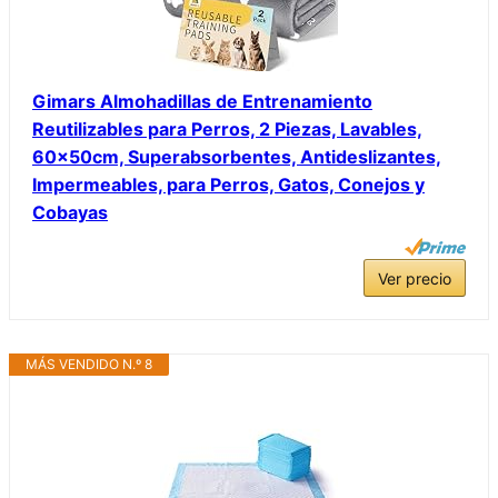
Gimars Almohadillas de Entrenamiento
Reutilizables para Perros, 2 Piezas, Lavables,
60x50cm, Superabsorbentes, Antideslizantes,
Impermeables, para Perros, Gatos, Conejos y
Cobayas
Ver precio
MÁS VENDIDO N.º 8