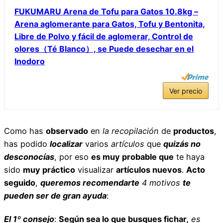
FUKUMARU Arena de Tofu para Gatos 10.8kg –
Arena aglomerante para Gatos, Tofu y Bentonita,
Libre de Polvo y fácil de aglomerar, Control de
olores（Té Blanco）, se Puede desechar en el
Inodoro
Ver precio
Como has
observado
en
la recopilación
de
productos
,
has podido
localizar
varios
artículos
que
quizás no
desconocías
, por eso
es muy probable que
te haya
sido
muy práctico
visualizar
artículos nuevos
.
Acto
seguido
,
queremos recomendarte
4
motivos
te
pueden ser de gran ayuda
:
El 1º consejo
:
Según sea lo que busques fichar,
es