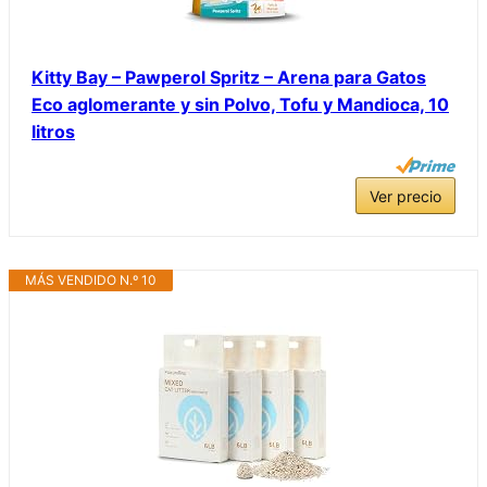
Kitty Bay – Pawperol Spritz – Arena para Gatos
Eco aglomerante y sin Polvo, Tofu y Mandioca, 10
litros
Ver precio
MÁS VENDIDO N.º 10