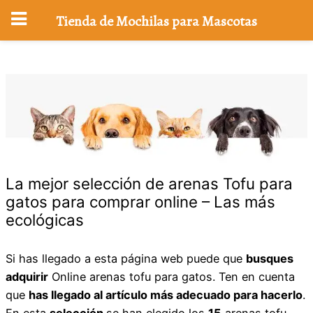
Tienda de Mochilas para Mascotas
Saltar
al
contenido
La mejor selección de arenas Tofu para
gatos para comprar online – Las más
ecológicas
Si has llegado a esta página web puede que
busques
adquirir
Online arenas tofu para gatos. Ten en cuenta
que
has llegado al artículo más adecuado para hacerlo
.
En esta
selección
se han elegido los
15
arenas tofu