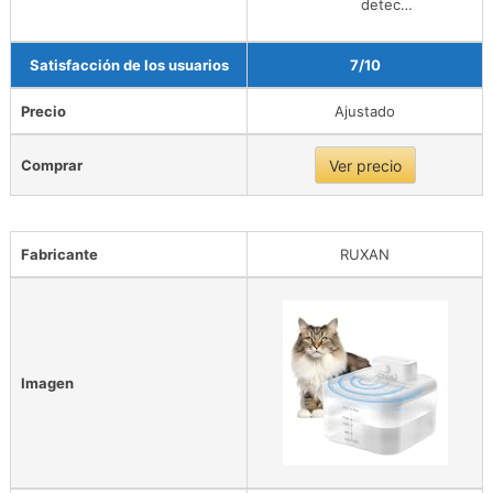
detec…
Satisfacción de los usuarios
7/10
Precio
Ajustado
Comprar
Ver precio
Fabricante
RUXAN
Imagen