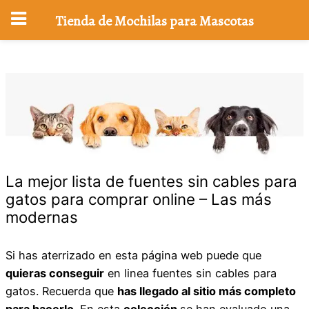
Tienda de Mochilas para Mascotas
Saltar
al
contenido
La mejor lista de fuentes sin cables para
gatos para comprar online – Las más
modernas
Si has aterrizado en esta página web puede que
quieras conseguir
en linea fuentes sin cables para
gatos. Recuerda que
has llegado al sitio más completo
para hacerlo
. En esta
colección
se han evaluado una