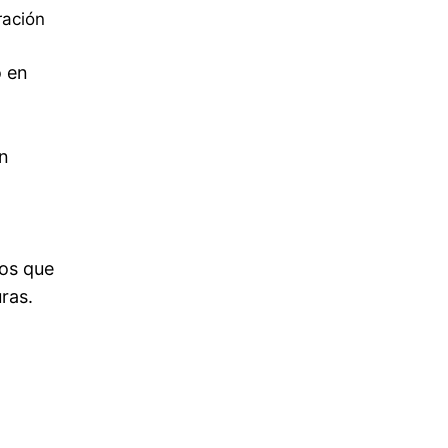
ración
o en
n
cos que
ras.